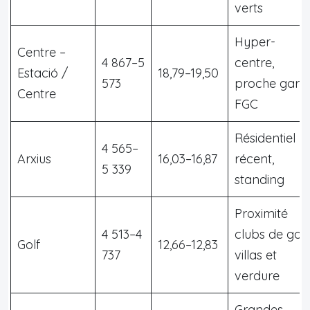
verts
Hyper-
Centre –
4 867–5
centre,
Estació /
18,79–19,50
573
proche gare
Centre
FGC
Résidentiel
4 565–
Arxius
16,03–16,87
récent,
5 339
standing
Proximité
4 513–4
clubs de golf
Golf
12,66–12,83
737
villas et
verdure
Grandes