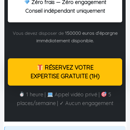
Zéro frais — Zéro engagement
Conseil indépendant uniquement
Vous devez disposer de
150000 euros d’épargne
immédiatement disponible.
RÉSERVEZ VOTRE
EXPERTISE GRATUITE (1H)
1 heure |
Appel vidéo privé |
5
places/semaine | ✓ Aucun engagement