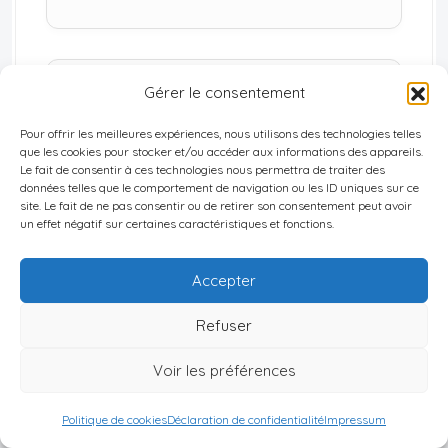
Gérer le consentement
Prise de responsabilités
Évolution vers un poste avec une équipe ou
Pour offrir les meilleures expériences, nous utilisons des technologies telles
un budget managérial accru.
que les cookies pour stocker et/ou accéder aux informations des appareils.
Le fait de consentir à ces technologies nous permettra de traiter des
données telles que le comportement de navigation ou les ID uniques sur ce
site. Le fait de ne pas consentir ou de retirer son consentement peut avoir
un effet négatif sur certaines caractéristiques et fonctions.
Reconversion professionnelle
Accepter
Accès à un nouveau métier ou domaine
d’expertise au sein de la structure.
Refuser
Voir les préférences
Politique de cookies
Déclaration de confidentialité
Impressum
Prix