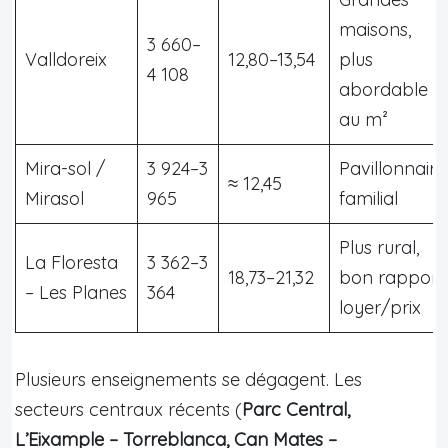
maisons,
3 660–
Valldoreix
12,80–13,54
plus
4 108
abordable
au m²
Mira-sol /
3 924–3
Pavillonnaire
≈ 12,45
Mirasol
965
familial
Plus rural,
La Floresta
3 362–3
18,73–21,32
bon rapport
– Les Planes
364
loyer/prix
Plusieurs enseignements se dégagent. Les
secteurs centraux récents (
Parc Central,
L’Eixample – Torreblanca, Can Mates –