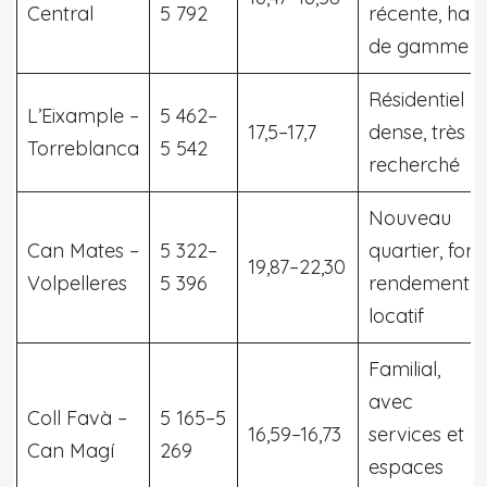
Central
5 792
récente, haut
de gamme
Résidentiel
L’Eixample –
5 462–
17,5–17,7
dense, très
Torreblanca
5 542
recherché
Nouveau
Can Mates –
5 322–
quartier, fort
19,87–22,30
Volpelleres
5 396
rendement
locatif
Familial,
avec
Coll Favà –
5 165–5
16,59–16,73
services et
Can Magí
269
espaces