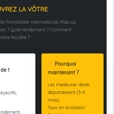
UVREZ LA VÔTRE
e l'immobilier international. Mais où
tion ? Quel rendement ? Comment
otre fiscalité ?
Pourquoi
 de 1
maintenant ?
Les meilleures deals
disparaissent (3-6
bjectifs,
mois)
Taux en évolution
endement,