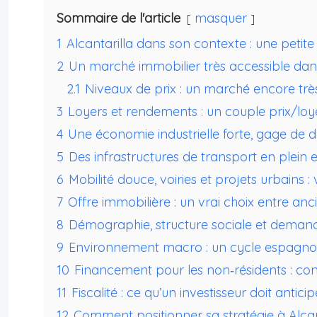
Sommaire de l'article
masquer
1
Alcantarilla dans son contexte : une peti
2
Un marché immobilier très accessible dan
2.1
Niveaux de prix : un marché encore tr
3
Loyers et rendements : un couple prix/loye
4
Une économie industrielle forte, gage de 
5
Des infrastructures de transport en plein 
6
Mobilité douce, voiries et projets urbains :
7
Offre immobilière : un vrai choix entre an
8
Démographie, structure sociale et deman
9
Environnement macro : un cycle espagnol 
10
Financement pour les non‑résidents : cond
11
Fiscalité : ce qu’un investisseur doit antici
12
Comment positionner sa stratégie à Alcan