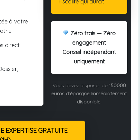
Fiscalité qui durcit
tée à votre
atrié
Zéro frais — Zéro
engagement
s direct
Conseil indépendant
uniquement
ossier,
Vous devez disposer de
150000
euros d’épargne immédiatement
disponible.
 EXPERTISE GRATUITE
(1H)