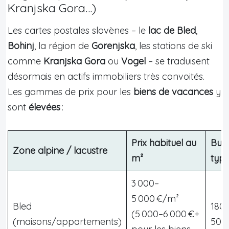
Kranjska Gora…)
Les cartes postales slovènes – le
lac de Bled
,
Bohinj
, la région de
Gorenjska
, les stations de ski
comme
Kranjska Gora
ou
Vogel
– se traduisent
désormais en actifs immobiliers très convoités.
Les gammes de prix pour les
biens de vacances
y
sont
élevées
:
Prix habituel au
Bud
Zone alpine / lacustre
m²
typ
3 000–
5 000 €/m²
Bled
180
(5 000–6 000 €+
(maisons/appartements)
500