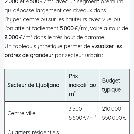
2 000
et
4 500
€/m², avec un segment premium
qui dépasse largement ces niveaux dans
l’hyper‑centre ou sur les hauteurs avec vue, où
l’on atteint facilement
5 000
€/m², voire autour de
8 000
€/m² dans le très haut de gamme.
Un tableau synthétique permet de
visualiser les
ordres de grandeur
par secteur urbain :
Prix
Budget
Secteur de Ljubljana
indicatif au
typique
m²
3 500–
210 000–
Centre‑ville
5 500 €/m²
550 000 €
Quartiers résidentiels