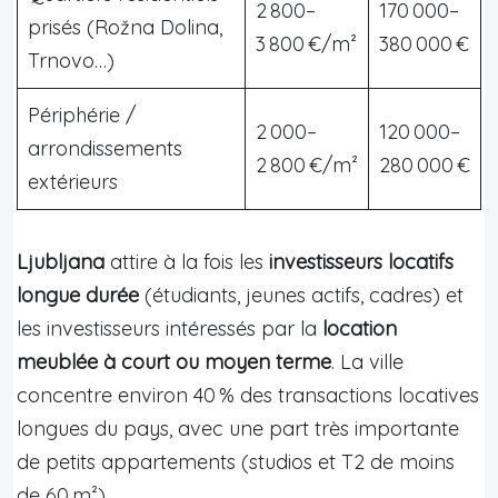
2 800–
170 000–
prisés (Rožna Dolina,
3 800 €/m²
380 000 €
Trnovo…)
Périphérie /
2 000–
120 000–
arrondissements
2 800 €/m²
280 000 €
extérieurs
Ljubljana
attire à la fois les
investisseurs locatifs
longue durée
(étudiants, jeunes actifs, cadres) et
les investisseurs intéressés par la
location
meublée à court ou moyen terme
. La ville
concentre environ 40 % des transactions locatives
longues du pays, avec une part très importante
de petits appartements (studios et T2 de moins
de 60 m²).