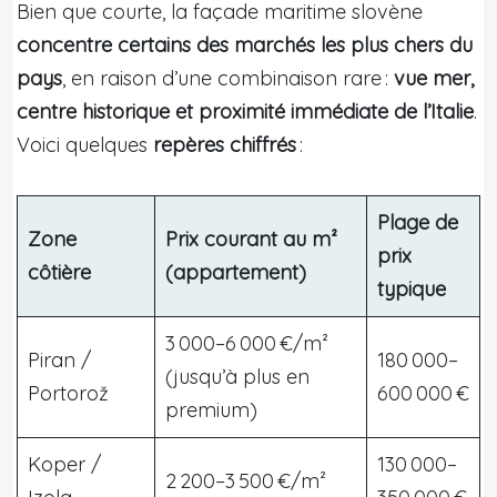
Bien que courte, la façade maritime slovène
concentre certains des marchés les plus chers du
pays
, en raison d’une combinaison rare :
vue mer,
centre historique et proximité immédiate de l’Italie
.
Voici quelques
repères chiffrés
:
Plage de
Zone
Prix courant au m²
prix
côtière
(appartement)
typique
3 000–6 000 €/m²
Piran /
180 000–
(jusqu’à plus en
Portorož
600 000 €
premium)
Koper /
130 000–
2 200–3 500 €/m²