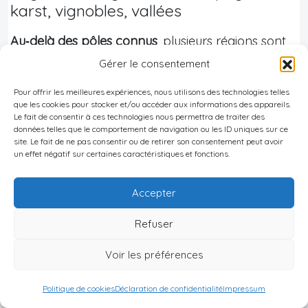
karst, vignobles, vallées
Au‑delà des pôles connus
, plusieurs régions sont
identifiées comme
prometteuses
:
Gérer le consentement
Pour offrir les meilleures expériences, nous utilisons des technologies telles
Régions touristiques de Slovénie
que les cookies pour stocker et/ou accéder aux informations des appareils.
Le fait de consentir à ces technologies nous permettra de traiter des
données telles que le comportement de navigation ou les ID uniques sur ce
Découvrez les principales destinations et
site. Le fait de ne pas consentir ou de retirer son consentement peut avoir
activités qui font la renommée touristique de
un effet négatif sur certaines caractéristiques et fonctions.
la Slovénie, de ses paysages uniques à ses
Accepter
vignobles réputés.
Refuser
Le Karst
Voir les préférences
Région à la frontière italienne, réputée pour
ses formations calcaires spectaculaires,
Politique de cookies
Déclaration de confidentialité
Impressum
son architecture traditionnelle et son offre