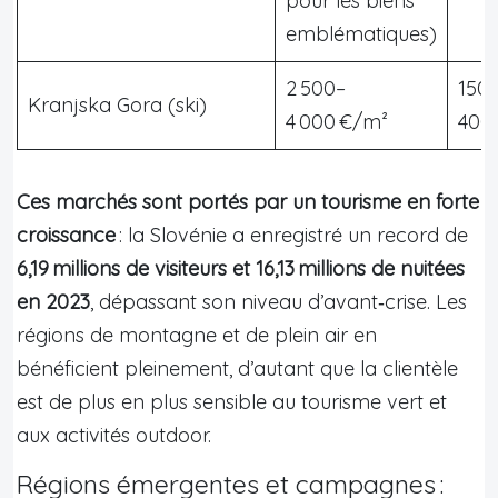
pour les biens
emblématiques)
2 500–
150
Kranjska Gora (ski)
4 000 €/m²
400
Ces marchés sont portés par un tourisme en forte
croissance
: la Slovénie a enregistré un record de
6,19 millions de visiteurs et 16,13 millions de nuitées
en 2023
, dépassant son niveau d’avant‑crise. Les
régions de montagne et de plein air en
bénéficient pleinement, d’autant que la clientèle
est de plus en plus sensible au tourisme vert et
aux activités outdoor.
Régions émergentes et campagnes :