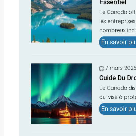
Essentiel
Le Canada off
les entreprise
nombreux incitat
En savoir pl
7 mars 202
Guide Du Dro
Le Canada disp
qui vise à proté
En savoir pl