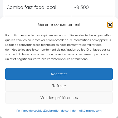
Combo fast‑food local
~8 500
Dîner 3 plats pour 2
15 000 – 26 780
Gérer le consentement
(restaurant moyen)
Pour offrir les meilleures expériences, nous utilisons des technologies telles
Bière locale 0,5 L au bar
400 – 1 080
que les cookies pour stocker et/ou accéder aux informations des appareils.
Le fait de consentir à ces technologies nous permettra de traiter des
données telles que le comportement de navigation ou les ID uniques sur ce
Bouteille de vin milieu de
site. Le fait de ne pas consentir ou de retirer son consentement peut avoir
4 000 – 7 800
un effet négatif sur certaines caractéristiques et fonctions.
gamme
Accepter
Litre de lait
1 000 – 1 800
Refuser
Douzaine d’œufs
3 000 – 4 870
Voir les préférences
1 kg de riz
~1 640
Politique de cookies
Déclaration de confidentialité
Impressum
1 kg de poulet désossé
~13 950 – 16 200