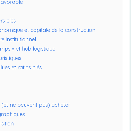
favorable
rs clés
onomique et capitale de la construction
e institutionnel
emps » et hub logistique
ristiques
ues et ratios clés
t (et ne peuvent pas) acheter
ographiques
sition