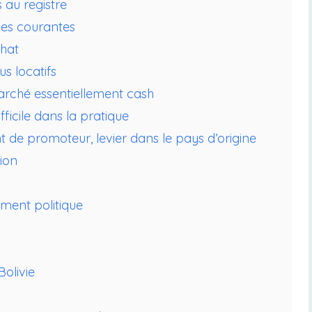
 au registre
rges courantes
chat
us locatifs
rché essentiellement cash
ifficile dans la pratique
nt de promoteur, levier dans le pays d’origine
tion
ment politique
olivie