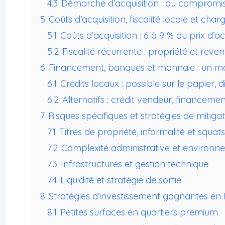
4.3
Démarche d’acquisition : du compromis
5
Coûts d’acquisition, fiscalité locale et cha
5.1
Coûts d’acquisition : 6 à 9 % du prix d’a
5.2
Fiscalité récurrente : propriété et reven
6
Financement, banques et monnaie : un ma
6.1
Crédits locaux : possible sur le papier, d
6.2
Alternatifs : crédit vendeur, financeme
7
Risques spécifiques et stratégies de mitiga
7.1
Titres de propriété, informalité et squats
7.2
Complexité administrative et environne
7.3
Infrastructures et gestion technique
7.4
Liquidité et stratégie de sortie
8
Stratégies d’investissement gagnantes en B
8.1
Petites surfaces en quartiers premium