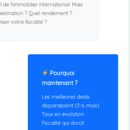
 de l'immobilier international. Mais
stination ? Quel rendement ?
er votre fiscalité ?
Pourquoi
maintenant ?
Les meilleures deals
disparaissent (3-6 mois)
Taux en évolution
Fiscalité qui durcit