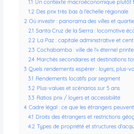
1.1
Un contexte macroéconomique plutôt 
1.2
Des prix très bas à l’échelle régionale
2
Où investir : panorama des villes et quartie
2.1
Santa Cruz de la Sierra : locomotive éc
2.2
La Paz : capitale administrative et centr
2.3
Cochabamba : ville de l’« éternel print
2.4
Marchés secondaires et destinations tou
3
Quels rendements espérer : loyers, plus-val
3.1
Rendements locatifs par segment
3.2
Plus-values et scénarios sur 5 ans
3.3
Ratios prix / loyers et accessibilité
4
Cadre légal : ce que les étrangers peuven
4.1
Droits des étrangers et restrictions gé
4.2
Types de propriété et structures d’acqui