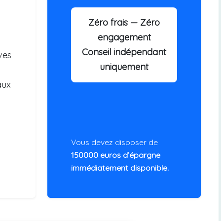
Zéro frais — Zéro
engagement
Conseil indépendant
ves
uniquement
aux
Vous devez disposer de
150000 euros d’épargne
immédiatement disponible.