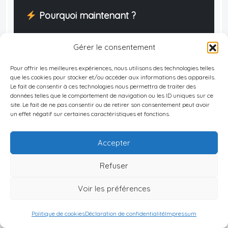
Pourquoi maintenant ?
Les meilleures deals disparaissent (3-6
Gérer le consentement
mois)
Taux en évolution
Pour offrir les meilleures expériences, nous utilisons des technologies telles
que les cookies pour stocker et/ou accéder aux informations des appareils.
Fiscalité qui durcit
Le fait de consentir à ces technologies nous permettra de traiter des
données telles que le comportement de navigation ou les ID uniques sur ce
site. Le fait de ne pas consentir ou de retirer son consentement peut avoir
un effet négatif sur certaines caractéristiques et fonctions.
Zéro frais — Zéro engagement —
Conseil indépendant uniquement
Accepter
Refuser
Vous devez disposer de
150000 euros
d’épargne immédiatement disponible.
Voir les préférences
Politique de cookies
Déclaration de confidentialité
Impressum