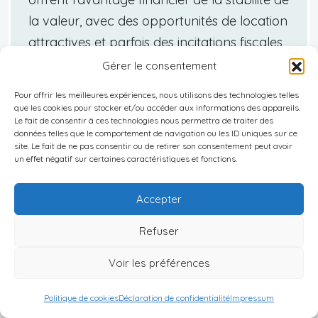
la valeur, avec des opportunités de location
attractives et parfois des incitations fiscales
intéressantes. Les taux de remboursement
Gérer le consentement
du crédit immobilier pour l’ancien sont
Pour offrir les meilleures expériences, nous utilisons des technologies telles
généralement compétitifs par rapport au
que les cookies pour stocker et/ou accéder aux informations des appareils.
Le fait de consentir à ces technologies nous permettra de traiter des
neuf, et nombreux sont ceux séduits par le
données telles que le comportement de navigation ou les ID uniques sur ce
charme culturel et historique des maisons
site. Le fait de ne pas consentir ou de retirer son consentement peut avoir
un effet négatif sur certaines caractéristiques et fonctions.
anciennes, qui profitent d’une proximité aux
infrastructures essentielles comme les
Accepter
transports en commun ou les écoles. En
Refuser
termes d’accessibilité, les biens anciens sont
souvent situés dans des quartiers bien
Voir les préférences
établis et mieux desservis. Le
marché
immobilier vietnamien
connaît aujourd’hui
Politique de cookies
Déclaration de confidentialité
Impressum