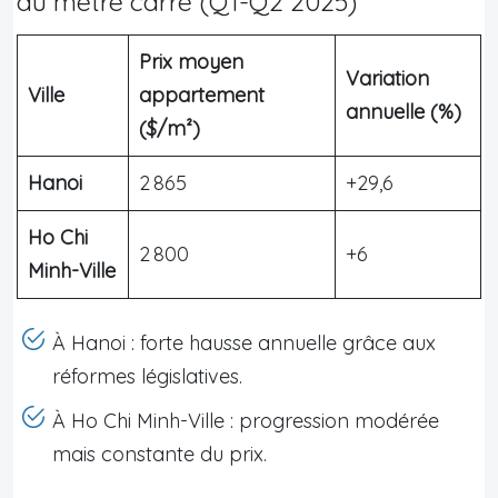
au mètre carré (Q1-Q2 2025)
Prix moyen
Variation
Ville
appartement
annuelle (%)
($/m²)
Hanoi
2 865
+29,6
Ho Chi
2 800
+6
Minh-Ville
À Hanoi : forte hausse annuelle grâce aux
réformes législatives.
À Ho Chi Minh-Ville : progression modérée
mais constante du prix.