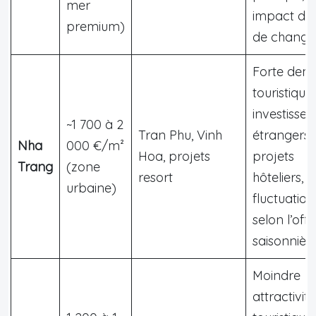
mer
impact du 
premium)
de change
Forte dem
touristique,
investisse
~1 700 à 2
Tran Phu, Vinh
étrangers,
Nha
000 €/m²
Hoa, projets
projets
Trang
(zone
resort
hôteliers,
urbaine)
fluctuation
selon l’offr
saisonnièr
Moindre
attractivité