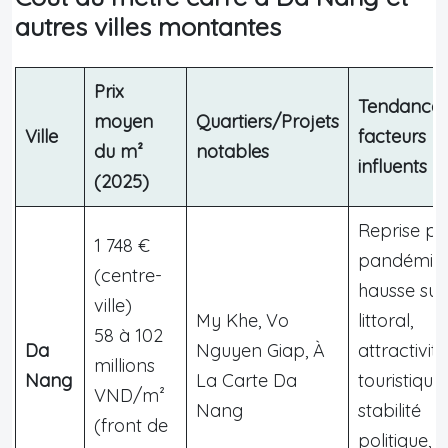
autres villes montantes
Prix
Tendances
moyen
Quartiers/Projets
Ville
facteurs
du m²
notables
influents
(2025)
Reprise po
1 748 €
pandémie,
(centre-
hausse sur 
ville)
My Khe, Vo
littoral,
58 à 102
Da
Nguyen Giap, À
attractivité
millions
Nang
La Carte Da
touristique,
VND/m²
Nang
stabilité
(front de
politique,