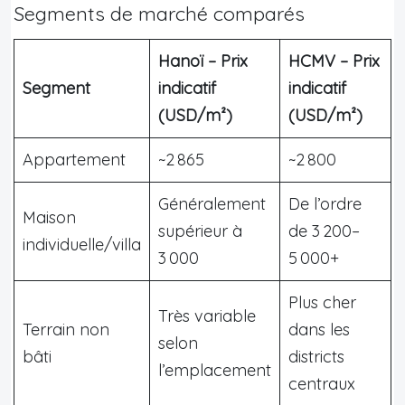
Segments de marché comparés
Hanoï – Prix
HCMV – Prix
Segment
indicatif
indicatif
(USD/m²)
(USD/m²)
Appartement
~2 865
~2 800
Généralement
De l’ordre
Maison
supérieur à
de 3 200–
individuelle/villa
3 000
5 000+
Plus cher
Très variable
Terrain non
dans les
selon
bâti
districts
l’emplacement
centraux