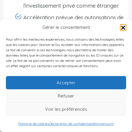
l’investissement privé comme étranger.
Accélération prévue des autorisations de
projet et renforcement du secteur
Gérer le consentement
financier pour stabiliser le marché.
Pour offrir les meilleures expériences, nous utilisons des technologies telles
que les cookies pour stocker et/ou accéder aux informations des appareils.
Investissements étrangers :
Le fait de consentir à ces technologies nous permettra de traiter des
données telles que le comportement de navigation ou les ID uniques sur ce
site. Le fait de ne pas consentir ou de retirer son consentement peut avoir
Les flux d’IDE restent stables autour de 25
un effet négatif sur certaines caractéristiques et fonctions.
milliards USD par an. L’immobilier
Accepter
demeure un secteur attractif grâce aux
politiques pro-investissement et à
Refuser
l’intégration croissante dans les chaînes
Voir les préférences
mondiales.
Politique de cookies
Déclaration de confidentialité
Impressum
Prévisions de demande et d’offre