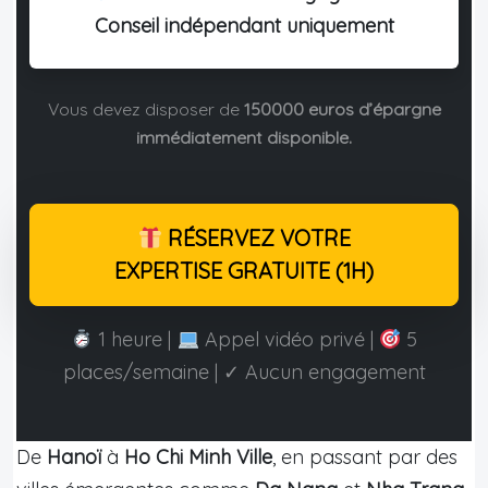
Conseil indépendant uniquement
Vous devez disposer de
150000 euros d’épargne
immédiatement disponible.
RÉSERVEZ VOTRE
EXPERTISE GRATUITE (1H)
1 heure |
Appel vidéo privé |
5
places/semaine | ✓ Aucun engagement
De
Hanoï
à
Ho Chi Minh Ville
, en passant par des