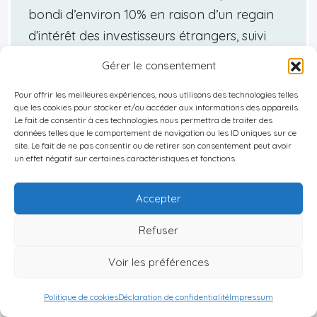
bondi d’environ 10% en raison d’un regain
d’intérêt des investisseurs étrangers, suivi
d’une baisse en 2021 causée par la
Gérer le consentement
pandémie et ses effets économiques. Les
Pour offrir les meilleures expériences, nous utilisons des technologies telles
récentes politiques économiques, comme
que les cookies pour stocker et/ou accéder aux informations des appareils.
l’accélération des infrastructures et
Le fait de consentir à ces technologies nous permettra de traiter des
données telles que le comportement de navigation ou les ID uniques sur ce
l’assouplissement des régulations pour les
site. Le fait de ne pas consentir ou de retirer son consentement peut avoir
un effet négatif sur certaines caractéristiques et fonctions.
acheteurs étrangers, ont contribué à une
hausse des prix de 15% en 2022. Toutefois,
Accepter
les variations des taux d’intérêt ont modéré
cette augmentation en 2023.
Refuser
Comparativement, les villes de pays voisins
Voir les préférences
comme Bangkok et Jakarta ont enregistré
des tendances parallèles, bien que souvent
Politique de cookies
Déclaration de confidentialité
Impressum
moins accentuées, soulignant la dynamique