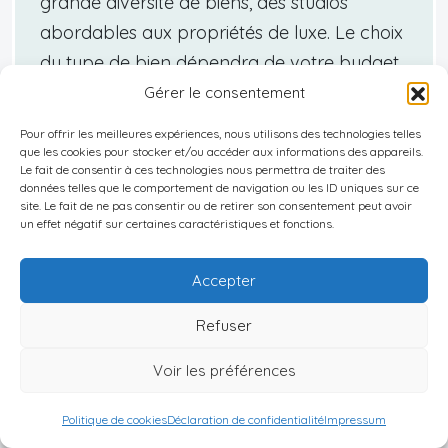
grande diversité de biens, des studios
abordables aux propriétés de luxe. Le choix
du type de bien dépendra de votre budget,
de vos objectifs d'investissement et du
Gérer le consentement
marché local ciblé.
Pour offrir les meilleures expériences, nous utilisons des technologies telles
que les cookies pour stocker et/ou accéder aux informations des appareils.
Le fait de consentir à ces technologies nous permettra de traiter des
données telles que le comportement de navigation ou les ID uniques sur ce
Les hotspots de l’immobilier
site. Le fait de ne pas consentir ou de retirer son consentement peut avoir
un effet négatif sur certaines caractéristiques et fonctions.
britannique : Où investir en 2025 ?
Accepter
Bien que Londres reste une destination de choix
pour de nombreux investisseurs,
d’autres villes et
Refuser
régions du Royaume-Uni offrent des opportunités
Voir les préférences
attractives
. Voici quelques zones particulièrement
intéressantes pour l’investissement immobilier en
Politique de cookies
Déclaration de confidentialité
Impressum
2025 :