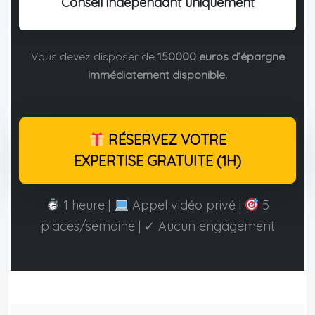
Conseil indépendant uniquement
Vous devez disposer de
150000 euros d’épargne
immédiatement disponible.
RÉSERVEZ VOTRE
EXPERTISE GRATUITE (1H)
1 heure |
Appel vidéo privé |
5
places/semaine | ✓ Aucun engagement