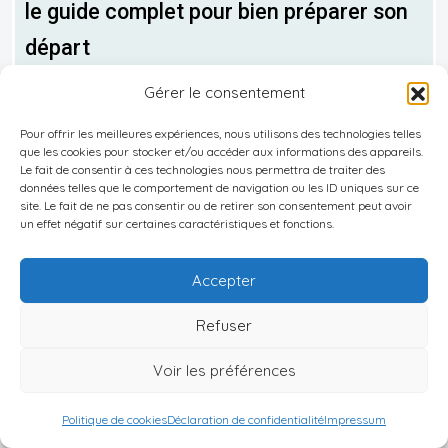
le guide complet pour bien préparer son
départ
S’installer au Samoa, c’est faire le choix d’un
Gérer le consentement
petit État insulaire du Pacifique Sud où la vie
Pour offrir les meilleures expériences, nous utilisons des technologies telles
quotidienne est rythmée [...]
que les cookies pour stocker et/ou accéder aux informations des appareils.
Le fait de consentir à ces technologies nous permettra de traiter des
En savoir plus
données telles que le comportement de navigation ou les ID uniques sur ce
site. Le fait de ne pas consentir ou de retirer son consentement peut avoir
un effet négatif sur certaines caractéristiques et fonctions.
25 janvier 2026
Accepter
S’installer à Saint-Christophe-et-Niévès
Refuser
en tant qu’expatrié : le guide complet
Située au cœur des Petites Antilles, la
Voir les préférences
Fédération de Saint-Christophe-et-Niévès attire
Politique de cookies
Déclaration de confidentialité
Impressum
de plus en plus de retraités, de télétravailleurs