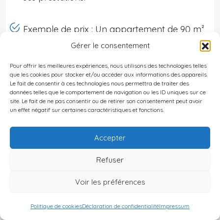
Exemple de prix : Un appartement de 90 m²
dans un condominium moderne à Viña del
Gérer le consentement
Mar pourrait être vendu autour de 200 000 à
Pour offrir les meilleures expériences, nous utilisons des technologies telles
250 000 USD.
que les cookies pour stocker et/ou accéder aux informations des appareils.
Le fait de consentir à ces technologies nous permettra de traiter des
données telles que le comportement de navigation ou les ID uniques sur ce
Il est important de noter que le choix du type de
site. Le fait de ne pas consentir ou de retirer son consentement peut avoir
un effet négatif sur certaines caractéristiques et fonctions.
bien dépendra de vos objectifs d’investissement,
qu’il s’agisse de générer des revenus locatifs
Accepter
stables, de viser une plus-value à long terme, ou
d’un mix des deux stratégies.
Refuser
Voir les préférences
Bon à savoir
:
Politique de cookies
Déclaration de confidentialité
Impressum
La diversité du
marché immobilier chilien