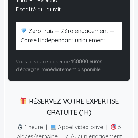
Taux en évolution
Fiscalité qui durcit
Zéro frais — Zéro engagement —
Conseil indépendant uniquement
Vous devez disposer de
150000 euros
d’épargne immédiatement disponible.
RÉSERVEZ VOTRE EXPERTISE
GRATUITE (1H)
1 heure |
Appel vidéo privé |
5
places/semaine | ✓ Aucun engagement