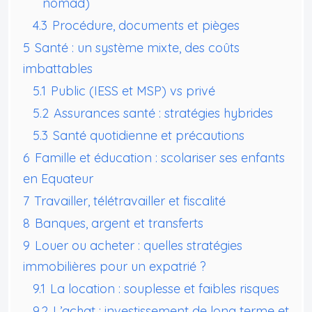
nomad)
4.3
Procédure, documents et pièges
5
Santé : un système mixte, des coûts
imbattables
5.1
Public (IESS et MSP) vs privé
5.2
Assurances santé : stratégies hybrides
5.3
Santé quotidienne et précautions
6
Famille et éducation : scolariser ses enfants
en Equateur
7
Travailler, télétravailler et fiscalité
8
Banques, argent et transferts
9
Louer ou acheter : quelles stratégies
immobilières pour un expatrié ?
9.1
La location : souplesse et faibles risques
9.2
L’achat : investissement de long terme et