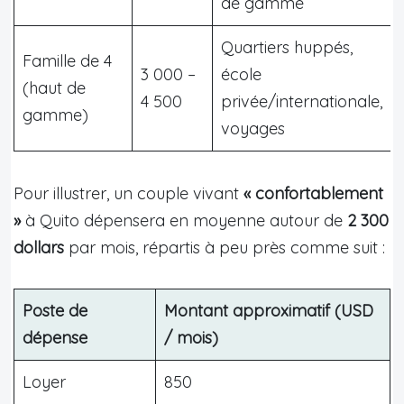
de gamme
Quartiers huppés,
Famille de 4
3 000 –
école
(haut de
4 500
privée/internationale,
gamme)
voyages
Pour illustrer, un couple vivant
« confortablement
»
à Quito dépensera en moyenne autour de
2 300
dollars
par mois, répartis à peu près comme suit :
Poste de
Montant approximatif (USD
dépense
/ mois)
Loyer
850