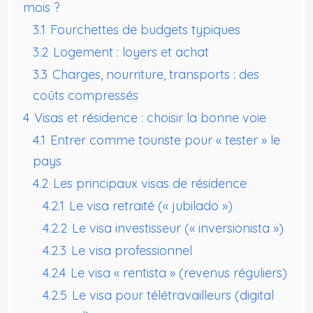
mois ?
3.1
Fourchettes de budgets typiques
3.2
Logement : loyers et achat
3.3
Charges, nourriture, transports : des
coûts compressés
4
Visas et résidence : choisir la bonne voie
4.1
Entrer comme touriste pour « tester » le
pays
4.2
Les principaux visas de résidence
4.2.1
Le visa retraité (« jubilado »)
4.2.2
Le visa investisseur (« inversionista »)
4.2.3
Le visa professionnel
4.2.4
Le visa « rentista » (revenus réguliers)
4.2.5
Le visa pour télétravailleurs (digital