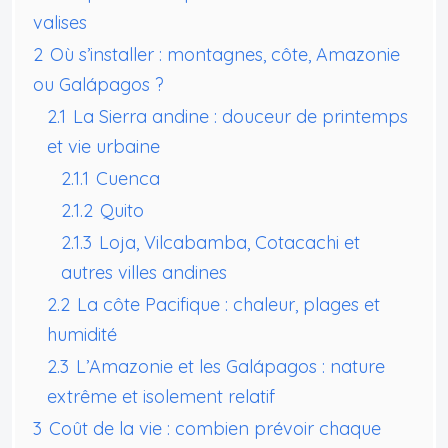
valises
2
Où s’installer : montagnes, côte, Amazonie
ou Galápagos ?
2.1
La Sierra andine : douceur de printemps
et vie urbaine
2.1.1
Cuenca
2.1.2
Quito
2.1.3
Loja, Vilcabamba, Cotacachi et
autres villes andines
2.2
La côte Pacifique : chaleur, plages et
humidité
2.3
L’Amazonie et les Galápagos : nature
extrême et isolement relatif
3
Coût de la vie : combien prévoir chaque