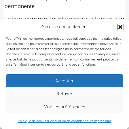
permanente.
Entrer comme touriste pour « tester » le
pays
Gérer le consentement
Pour de nombreux ressortissants (dont les
Pour offrir les meilleures expériences, nous utilisons des technologies telles
que les cookies pour stocker et/ou accéder aux informations des appareils.
Français
,
Canadiens
, Américains, Britanniques,
Le fait de consentir à ces technologies nous permettra de traiter des
données telles que le comportement de navigation ou les ID uniques sur ce
Australiens), il n’est pas nécessaire de demander
site. Le fait de ne pas consentir ou de retirer son consentement peut avoir
un visa avant le départ pour un séjour touristique.
un effet négatif sur certaines caractéristiques et fonctions.
Un simple tampon d’entrée (« T‑3 ») autorise une
Accepter
présence de
90 jours
sur une période glissante de
365 jours
.
Refuser
Il est possible de demander une
extension de 90
Voir les préférences
jours supplémentaires
, en payant des frais (un
peu plus de
150 dollars
), ce qui permet de rester
Politique de cookies
Déclaration de confidentialité
Impressum
jusqu’à 180 jours sur l’année. Ces séjours