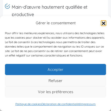
Main-d’œuvre hautement qualifiée et
productive
Gérer le consentement
Infrastructure de pointe et réseau de
transport efficace
Pour offrir les meilleures expériences, nous utilisons des technologies telles
que les cookies pour stocker et/ou accéder aux informations des appareils.
Qualité de vie exceptionnelle attirant les
Le fait de consentir à ces technologies nous permettra de traiter des
données telles que le comportement de navigation ou les ID uniques sur ce
talents internationaux
site. Le fait de ne pas consentir ou de retirer son consentement peut avoir
un effet négatif sur certaines caractéristiques et fonctions.
Ces atouts créent un environnement où
Accepter
l’innovation prospère et où les entreprises
peuvent se développer sereinement. La Suisse
Refuser
offre également un accès privilégié aux marchés
Voir les préférences
européens tout en maintenant son
indépendance, ce qui en fait une base idéale pour
Politique de cookies
Déclaration de confidentialité
Impressum
les entreprises ayant des ambitions