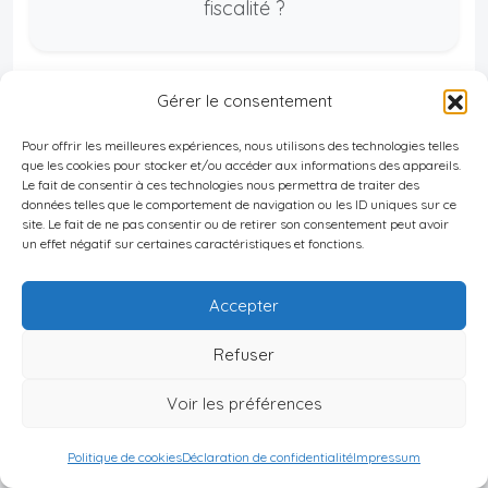
fiscalité ?
Gérer le consentement
Lors de notre consultation gratuite de 1
Pour offrir les meilleures expériences, nous utilisons des technologies telles
que les cookies pour stocker et/ou accéder aux informations des appareils.
heure, vous aurez :
Le fait de consentir à ces technologies nous permettra de traiter des
données telles que le comportement de navigation ou les ID uniques sur ce
site. Le fait de ne pas consentir ou de retirer son consentement peut avoir
Analyse de votre profil — Capital,
un effet négatif sur certaines caractéristiques et fonctions.
objectifs, horizon d'investissement
Accepter
Top 5 destinations 2026-2027 —
Rendement, sécurité, données
Refuser
complètes
Voir les préférences
Stratégie fiscale optimisée — Adaptée
Politique de cookies
Déclaration de confidentialité
Impressum
à votre situation de résident fiscal ou