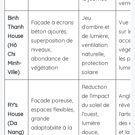
verriè
Binh
Jeu
Façade à écrans
Vue la
Thanh
d’ombre et
béton ajourés,
sur le
House
de lumière,
superposition de
accent
(Hô
ventilation
niveaux,
végéta
Chi
naturelle,
abondance de
les pe
Minh-
protection
végétation
lumin
Ville)
solaire
Réduction
de l’impact
Angle 
Façade poreuse,
RY’s
du soleil de
révéla
espaces flexibles,
House
l’ouest,
l’artic
grande
(Da
lumière
des e
adaptabilité à la
Nang)
douce,
et la 