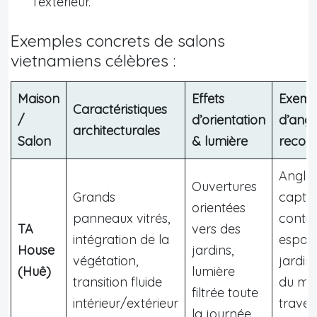
l’extérieur.
Exemples concrets de salons
vietnamiens célèbres :
Maison
Effets
Exemp
Caractéristiques
/
d’orientation
d’angl
architecturales
Salon
& lumière
reco
Angle
Ouvertures
Grands
captur
orientées
panneaux vitrés,
contin
TA
vers des
intégration de la
espac
House
jardins,
végétation,
jardin
(Huê)
lumière
transition fluide
du ma
filtrée toute
intérieur/extérieur
traver
la journée