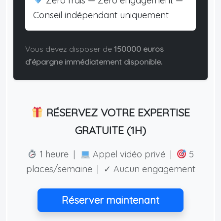
Zéro frais — Zéro engagement —
Conseil indépendant uniquement
Vous devez disposer de
150000 euros
d’épargne immédiatement disponible.
RÉSERVEZ VOTRE EXPERTISE
GRATUITE (1H)
1 heure |
Appel vidéo privé |
5
places/semaine | ✓ Aucun engagement
Réserver maintenant