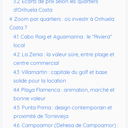
3.2
Écarts de prix selon les quartiers
d’Orihuela Costa
4
Zoom par quartiers : où investir à Orihuela
Costa ?
4.1
Cabo Roig et Aguamarina : le “Riviera”
local
4.2
La Zenia : la valeur sûre, entre plage et
centre commercial
4.3
Villamartín : capitale du golf et base
solide pour la location
4.4
Playa Flamenca : animation, marché et
bonne valeur
4.5
Punta Prima : design contemporain et
proximité de Torrevieja
4.6
Campoamor (Dehesa de Campoamor) :