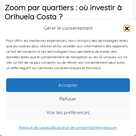
Zoom par quartiers : où investir à
Orihuela Costa ?
Gérer le consentement
Savoir
“où”
acheter est souvent plus important
Pour offrir les meilleures expériences, nous utilisons des technologies telles
que de gagner quelques milliers d’euros sur le prix
que les cookies pour stocker et/ou accéder aux informations des appareils.
de vente. Chaque secteur d’Orihuela Costa attire
Le fait de consentir à ces technologies nous permettra de traiter des
données telles que le comportement de navigation ou les ID uniques sur ce
un profil de locataire ou d’acheteur différent.
site. Le fait de ne pas consentir ou de retirer son consentement peut avoir
un effet négatif sur certaines caractéristiques et fonctions.
Cabo Roig et Aguamarina : le “Riviera”
local
Accepter
Cabo Roig
se situe sur un promontoire, avec
Refuser
marina moderne,
promenades soignées
, deux
Voir les préférences
criques et une ambiance très “carte postale”. Les
avenues bordées de palmiers, les villas blanches
Politique de cookies
Déclaration de confidentialité
Impressum
avec jardin, les terrasses animées, les restaurants