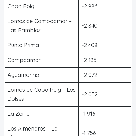
Cabo Roig
~2 986
Lomas de Campoamor –
~2 840
Las Ramblas
Punta Prima
~2 408
Campoamor
~2 185
Aguamarina
~2 072
Lomas de Cabo Roig – Los
~2 032
Dolses
La Zenia
~1 916
Los Almendros – La
~1 756