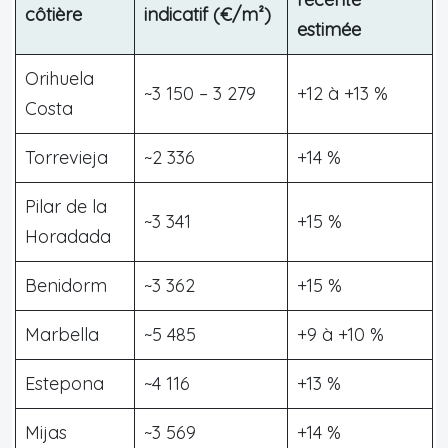
côtière
indicatif (€/m²)
estimée
Orihuela
~3 150 – 3 279
+12 à +13 %
Costa
Torrevieja
~2 336
+14 %
Pilar de la
~3 341
+15 %
Horadada
Benidorm
~3 362
+15 %
Marbella
~5 485
+9 à +10 %
Estepona
~4 116
+13 %
Mijas
~3 569
+14 %