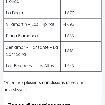
Florida
La Regia
~1 677
Villamartín – Las Filipinas
~1 693
Playa Flamenca
~1 633
Zeniamar – Horizonte – La
~1 616
Campana
Los Balcones – Los Altos
~1 543
On en tire
plusieurs conclusions utiles
pour
l’investisseur :