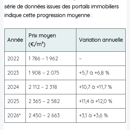
série de données issues des portails immobiliers
indique cette progression moyenne
:
Prix moyen
Année
Variation annuelle
(€/m²)
2022
1 786 – 1 962
–
2023
1 908 – 2 075
+5,7 à +6,8 %
2024
2 112 – 2 318
+10,7 à +11,7 %
2025
2 365 – 2 582
+11,4 à +12,0 %
2026*
2 450 – 2 663
+3,1 à +3,6 %