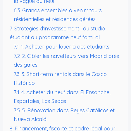
la vague du neuf
6.3
Grands ensembles à venir : tours
résidentielles et résidences gérées
7
Stratégies d’investissement : du studio
étudiant au programme neuf familial
7.1
1. Acheter pour louer à des étudiants
7.2
2. Cibler les navetteurs vers Madrid près
des gares
7.3
3. Short‑term rentals dans le Casco
Histórico
7.4
4. Acheter du neuf dans El Ensanche,
Espartales, Las Sedas
7.5
5. Rénovation dans Reyes Católicos et
Nueva Alcalá
8
Financement, fiscalité et cadre légal pour