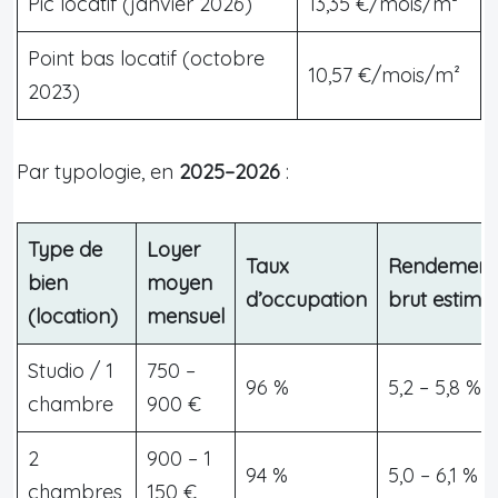
Pic locatif (janvier 2026)
13,35 €/mois/m²
Point bas locatif (octobre
10,57 €/mois/m²
2023)
Par typologie, en
2025–2026
:
Type de
Loyer
Taux
Rendement
bien
moyen
d’occupation
brut estimé
(location)
mensuel
Studio / 1
750 –
96 %
5,2 – 5,8 %
chambre
900 €
2
900 – 1
94 %
5,0 – 6,1 %
chambres
150 €