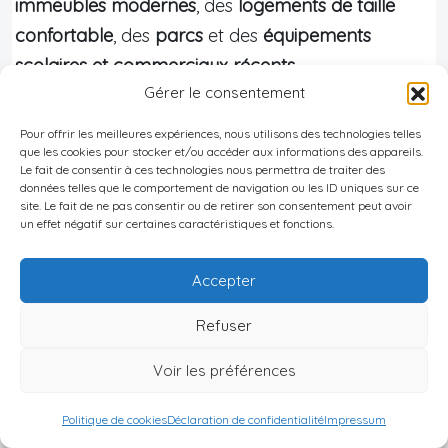
immeubles modernes
, des
logements de taille
confortable
, des
parcs
et des
équipements
scolaires et commerciaux récents
.
Gérer le consentement
Ensanche –
Pour offrir les meilleures expériences, nous utilisons des technologies telles
Valeur indicative
que les cookies pour stocker et/ou accéder aux informations des appareils.
Espartales
Le fait de consentir à ces technologies nous permettra de traiter des
données telles que le comportement de navigation ou les ID uniques sur ce
site. Le fait de ne pas consentir ou de retirer son consentement peut avoir
Prix moyen/m²
un effet négatif sur certaines caractéristiques et fonctions.
2 300 – 2 800 €
(vente)
Accepter
Loyer moyen/m²
12,31 €/mois/m² (plus
(janv. 2026)
bas de la ville)
Refuser
Voir les préférences
Ce profil en fait une cible idéale pour la location
Politique de cookies
Déclaration de confidentialité
Impressum
longue durée à des familles et des jeunes actifs