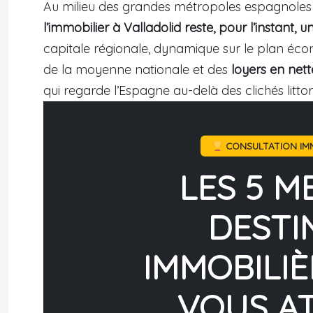
Au milieu des grandes métropoles espagnoles 
l’immobilier à Valladolid reste, pour l’instant, u
capitale régionale, dynamique sur le plan éc
de la moyenne nationale et des
loyers en net
qui regarde l’Espagne au-delà des clichés litto
CONSULTATION IMM
LES 5 M
DESTI
IMMOBILIÈ
VOUS A