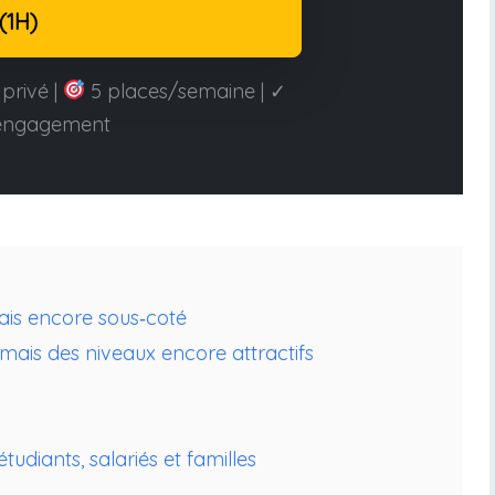
(1H)
privé |
5 places/semaine | ✓
engagement
ais encore sous‑coté
 mais des niveaux encore attractifs
udiants, salariés et familles