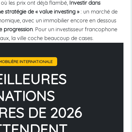
où les prix ont déjà flambé,
Investir dans
ne stratégie de « value investing »
: un marché de
onomique, avec un immobilier encore en dessous
te progression
. Pour un investisseur francophone
raux, la ville coche beaucoup de cases.
OBILIÈRE INTERNATIONALE
EILLEURES
NATIONS
RES DE 2026
TTENDENT