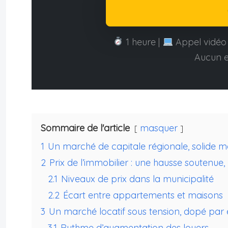
1 heure |
Appel vidéo 
Aucun 
Sommaire de l'article
masquer
1
Un marché de capitale régionale, solide m
2
Prix de l’immobilier : une hausse soutenue,
2.1
Niveaux de prix dans la municipalité
2.2
Écart entre appartements et maisons
3
Un marché locatif sous tension, dopé par ét
3.1
Rythme d’augmentation des loyers