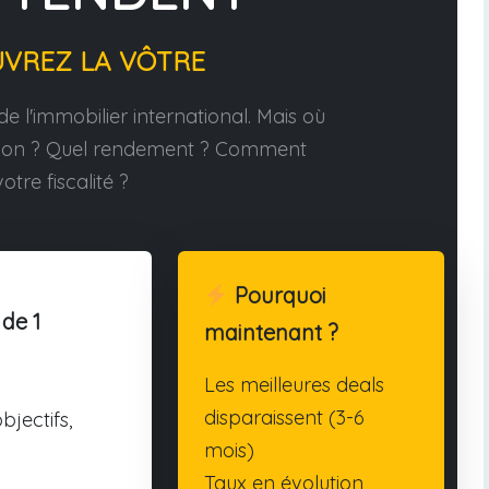
UVREZ LA VÔTRE
e l'immobilier international. Mais où
tion ? Quel rendement ? Comment
otre fiscalité ?
Pourquoi
 de 1
maintenant ?
Les meilleures deals
disparaissent (3-6
bjectifs,
mois)
Taux en évolution