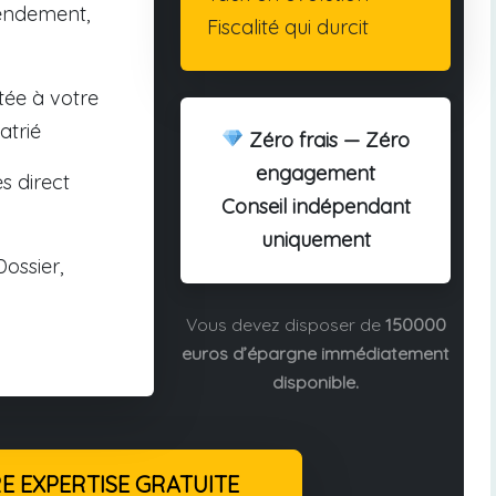
endement,
Fiscalité qui durcit
tée à votre
atrié
Zéro frais — Zéro
engagement
s direct
Conseil indépendant
uniquement
ossier,
Vous devez disposer de
150000
euros d’épargne immédiatement
disponible.
 EXPERTISE GRATUITE