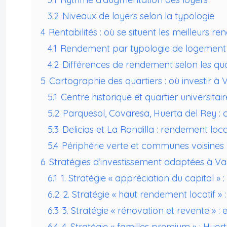
3.2
Niveaux de loyers selon la typologie
4
Rentabilités : où se situent les meilleurs r
4.1
Rendement par typologie de logement
4.2
Différences de rendement selon les qua
5
Cartographie des quartiers : où investir à V
5.1
Centre historique et quartier universitai
5.2
Parquesol, Covaresa, Huerta del Rey : c
5.3
Delicias et La Rondilla : rendement loca
5.4
Périphérie verte et communes voisines :
6
Stratégies d’investissement adaptées à Val
6.1
1. Stratégie « appréciation du capital » 
6.2
2. Stratégie « haut rendement locatif »
6.3
3. Stratégie « rénovation et revente » :
6.4
4. Stratégie « familles premium » : Huer