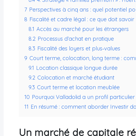
7
Perspectives à cinq ans : quel potentiel po
8
Fiscalité et cadre légal : ce que doit savoi
8.1
Accès au marché pour les étrangers
8.2
Processus d’achat en pratique
8.3
Fiscalité des loyers et plus‑values
9
Court terme, colocation, long terme : com
9.1
Location classique longue durée
9.2
Colocation et marché étudiant
9.3
Court terme et location meublée
10
Pourquoi Valladolid a un profil particuli
11
En résumé : comment aborder Investir dan
Un marché de capitale ré