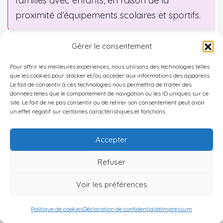
familles avec enfants, en raison de la
proximité d’équipements scolaires et sportifs.
Can Bassa – Palou, La Torreta, La
Gérer le consentement
Bolladora, Can Dachs : familles,
Pour offrir les meilleures expériences, nous utilisons des technologies telles
tranquillité et accessibilité
que les cookies pour stocker et/ou accéder aux informations des appareils.
Le fait de consentir à ces technologies nous permettra de traiter des
Can Bassa et Palou sont souvent privilégiés par
données telles que le comportement de navigation ou les ID uniques sur ce
site. Le fait de ne pas consentir ou de retirer son consentement peut avoir
les familles :
parcs, écoles et espaces verts y
un effet négatif sur certaines caractéristiques et fonctions.
créent un environnement perçu comme sûr et
convivial
. Avec un prix moyen de
2 155 €/m² et un
Accepter
loyer de 9,74 €/m²
, Can Bassa – Palou offre une
Refuser
entrée de gamme familiale, équilibrée en termes
de coût et de qualité de vie.
Voir les préférences
La
Torreta
séduit par son ambiance urbaine
Politique de cookies
Déclaration de confidentialité
Impressum
animée, avec
commerces, restaurants
et
lieux