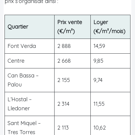
prix s’organisait ainsi :
Prix vente
Loyer
Quartier
(€/m²)
(€/m²/mois)
Font Verda
2 888
14,59
Centre
2 668
9,85
Can Bassa –
2 155
9,74
Palou
L’Hostal –
2 314
11,55
Lledoner
Sant Miquel –
2 113
10,62
Tres Torres