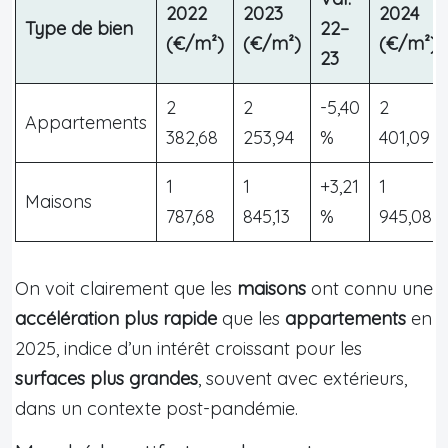
2022
2023
2024
Type de bien
22–
(€/m²)
(€/m²)
(€/m²)
23
2
2
-5,40
2
Appartements
382,68
253,94
%
401,09
1
1
+3,21
1
Maisons
787,68
845,13
%
945,08
On voit clairement que les
maisons
ont connu une
accélération plus rapide
que les
appartements
en
2025, indice d’un intérêt croissant pour les
surfaces plus grandes
, souvent avec extérieurs,
dans un contexte post-pandémie.