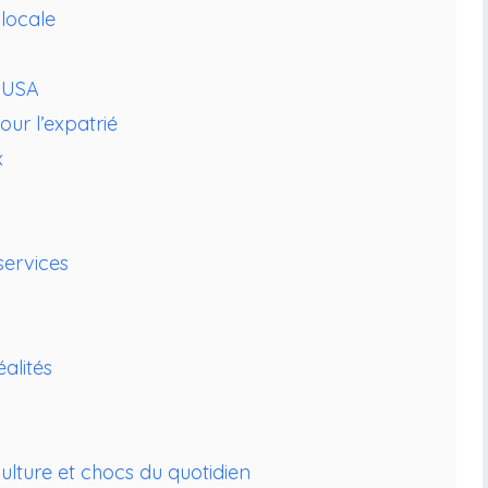
 locale
/ USA
our l’expatrié
x
services
éalités
culture et chocs du quotidien