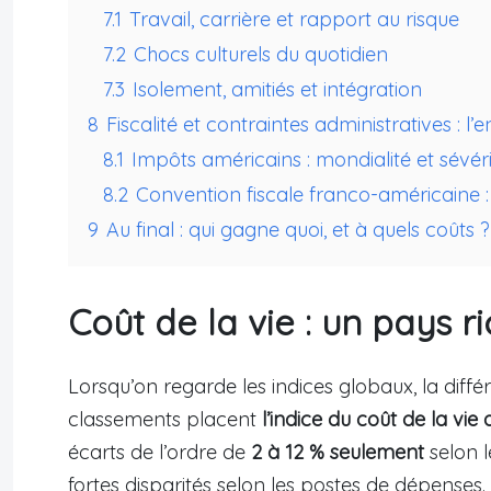
7.1
Travail, carrière et rapport au risque
7.2
Chocs culturels du quotidien
7.3
Isolement, amitiés et intégration
8
Fiscalité et contraintes administratives : l
8.1
Impôts américains : mondialité et sévér
8.2
Convention fiscale franco-américaine : 
9
Au final : qui gagne quoi, et à quels coûts ?
Coût de la vie : un pays r
Lorsqu’on regarde les indices globaux, la dif
classements placent
l’indice du coût de la vie
écarts de l’ordre de
2 à 12 % seulement
selon 
fortes disparités selon les postes de dépenses.