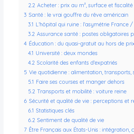
2.2
Acheter : prix au m², surface et fiscalité
3
Santé : le vrai gouffre du rêve américain
3.1
L’hôpital qui ruine : l’asymétrie France 
3.2
Assurance santé : postes obligatoires p
4
Éducation : du quasi-gratuit au hors de pri
4.1
Université : deux mondes
4.2
Scolarité des enfants d’expatriés
5
Vie quotidienne : alimentation, transports, 
5.1
Faire ses courses et manger dehors
5.2
Transports et mobilité : voiture reine
6
Sécurité et qualité de vie : perceptions et r
6.1
Statistiques clés
6.2
Sentiment de qualité de vie
7
Être Français aux États-Unis : intégration, 