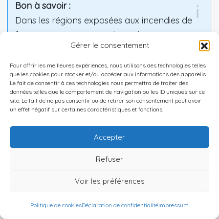
Bon à savoir :
Dans les régions exposées aux incendies de
forêt ou aux ouragans, des polices
Gérer le consentement
supplémentaires ou des franchises très
élevées peuvent s’appliquer. Des outils comme
Pour offrir les meilleures expériences, nous utilisons des technologies telles
que les cookies pour stocker et/ou accéder aux informations des appareils.
Hazard Hub ou les scores agrégés par des
Le fait de consentir à ces technologies nous permettra de traiter des
acteurs de data climatique permettent
données telles que le comportement de navigation ou les ID uniques sur ce
site. Le fait de ne pas consentir ou de retirer son consentement peut avoir
d’estimer ces risques.
un effet négatif sur certaines caractéristiques et fonctions.
Accepter
–
la probabilité d’un sinistre
;
–
l’ordre de grandeur des primes d’assurance
;
Refuser
–
le type de dégâts possibles
(vent, projection,
Voir les préférences
feu, eau).
Lors de votre
analyse
,
combinez
au minimum :
Politique de cookies
Déclaration de confidentialité
Impressum
–
la zone FEMA
;