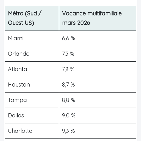
Métro (Sud /
Vacance multifamiliale
Ouest US)
mars 2026
Miami
6,6 %
Orlando
7,3 %
Atlanta
7,8 %
Houston
8,7 %
Tampa
8,8 %
Dallas
9,0 %
Charlotte
9,3 %