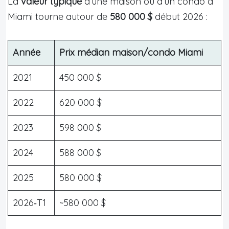
La
valeur typique
d’une maison ou d’un condo à
Miami tourne autour de
580 000 $
début 2026 :
Année
Prix médian maison/condo Miami
2021
450 000 $
2022
620 000 $
2023
598 000 $
2024
588 000 $
2025
580 000 $
2026‑T1
~580 000 $