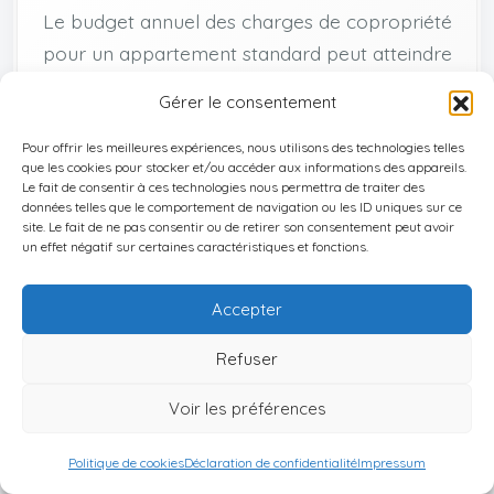
Le budget annuel des charges de copropriété
pour un appartement standard peut atteindre
jusqu’à 12 000 $, avec des frais d’entretien
Gérer le consentement
représentant environ 1 % de la valeur du bien.
Pour offrir les meilleures expériences, nous utilisons des technologies telles
que les cookies pour stocker et/ou accéder aux informations des appareils.
S’y ajoutent les effets des textes de sécurité
Le fait de consentir à ces technologies nous permettra de traiter des
données telles que le comportement de navigation ou les ID uniques sur ce
structurelle comme la
loi SB 4‑D
, qui impose des
site. Le fait de ne pas consentir ou de retirer son consentement peut avoir
réserves de travaux et des mises aux normes
un effet négatif sur certaines caractéristiques et fonctions.
post‑Surfside
:
Accepter
–
hausse moyenne des charges de copropriété
d’environ +45 % depuis 2021 à Miami
;
Refuser
– dans certains immeubles, appels de fonds et
Voir les préférences
augmentations de charges
ont fait basculer la
rentabilité de nombreux investisseurs.
Politique de cookies
Déclaration de confidentialité
Impressum
Au total, une
estimation réaliste de charges