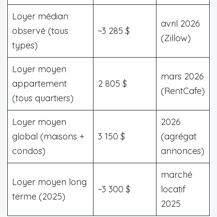
Loyer médian
avril 2026
observé (tous
~3 285 $
(Zillow)
types)
Loyer moyen
mars 2026
appartement
2 805 $
(RentCafe)
(tous quartiers)
Loyer moyen
2026
global (maisons +
3 150 $
(agrégat
condos)
annonces)
marché
Loyer moyen long
~3 300 $
locatif
terme (2025)
2025