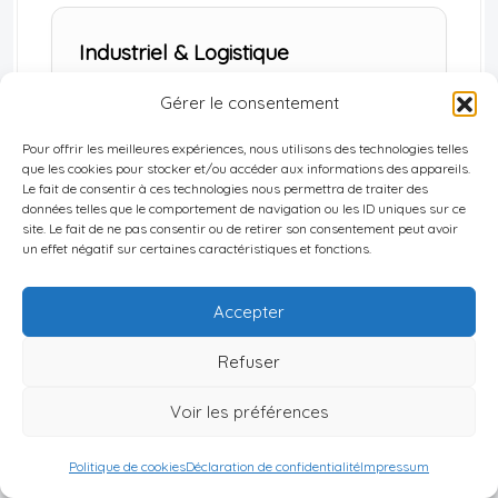
Industriel & Logistique
Priorité pour 37 % des investisseurs.
Gérer le consentement
Dynamisé par l’e‑commerce (16 % des
ventes de détail en 2025), la relocalisation
Pour offrir les meilleures expériences, nous utilisons des technologies telles
industrielle et la croissance des
que les cookies pour stocker et/ou accéder aux informations des appareils.
prestataires logistiques tiers (3PL).
Le fait de consentir à ces technologies nous permettra de traiter des
données telles que le comportement de navigation ou les ID uniques sur ce
site. Le fait de ne pas consentir ou de retirer son consentement peut avoir
un effet négatif sur certaines caractéristiques et fonctions.
Retail
Accepter
Regagne en attractivité avec 27 % des
Refuser
investisseurs. Les centres de proximité,
retail parks et galeries adossées à un
Voir les préférences
supermarché affichent des fondamentaux
solides : faible vacance (~5 %), loyers en
Politique de cookies
Déclaration de confidentialité
Impressum
hausse et offre nouvelle limitée.