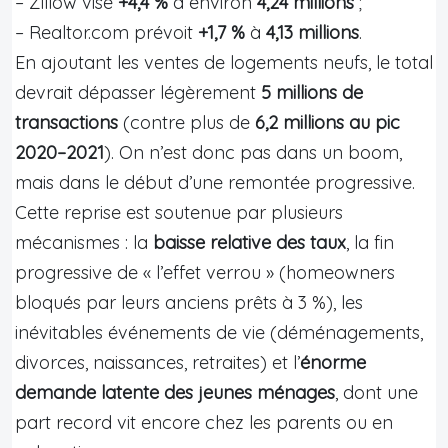
– Zillow vise
+4,4 %
à environ
4,24 millions
;
– Realtor.com prévoit
+1,7 %
à
4,13 millions
.
En ajoutant les ventes de logements neufs, le total
devrait dépasser légèrement
5 millions de
transactions
(contre plus de
6,2 millions au pic
2020–2021
). On n’est donc pas dans un boom,
mais dans le début d’une remontée progressive.
Cette reprise est soutenue par plusieurs
mécanismes : la
baisse relative des taux
, la fin
progressive de « l’effet verrou » (homeowners
bloqués par leurs anciens prêts à 3 %), les
inévitables événements de vie (déménagements,
divorces, naissances, retraites) et l’
énorme
demande latente des jeunes ménages
, dont une
part record vit encore chez les parents ou en