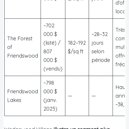
d’offr
locat
~702
Très
000 $
~28–32
The Forest
compé
(listé) /
182–192
jours
of
multi
807
$/sq ft
selon
Friendswood
offre
000 $
période
fréqu
(vendu)
~798
Haus
Friendswood
000 $
—
—
annue
Lakes
(janv.
~38,7
2025)