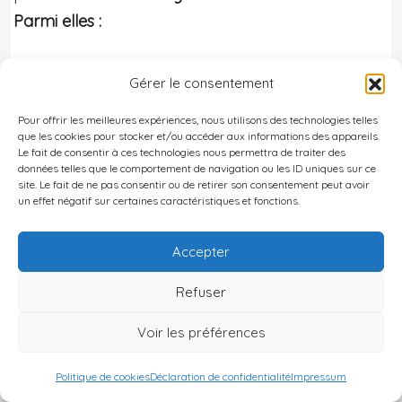
Parmi elles :
Fourchette
Gérer le consentement
Communauté
Surface
Nb de lot
de prix (à
Pour offrir les meilleures expériences, nous utilisons des technologies telles
(Friendswood)
typique
statut
partir de)
que les cookies pour stocker et/ou accéder aux informations des appareils.
Le fait de consentir à ces technologies nous permettra de traiter des
données telles que le comportement de navigation ou les ID uniques sur ce
Maisons 3
site. Le fait de ne pas consentir ou de retirer son consentement peut avoir
1 436 – 2
un effet négatif sur certaines caractéristiques et fonctions.
Beamer Villas
~323 990 $
ch., ville
731 sq ft
77546
Accepter
3‑5 ch.,
2 671 – 3
Refuser
Legacy 65
~619 990 $
segment
915 sq ft
supérieur
Voir les préférences
Avalon at
~3 000 –
3‑5 ch.,
Politique de cookies
Déclaration de confidentialité
Impressum