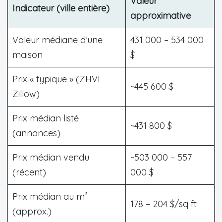
Valeur
Indicateur (ville entière)
approximative
Valeur médiane d’une
431 000 – 534 000
maison
$
Prix « typique » (ZHVI
~445 600 $
Zillow)
Prix médian listé
~431 800 $
(annonces)
Prix médian vendu
~503 000 – 557
(récent)
000 $
Prix médian au m²
178 – 204 $/sq ft
(approx.)