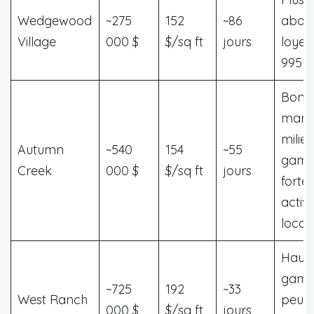
Wedgewood
~275
152
~86
abord
Village
000 $
$/sq ft
jours
loyers
995 $
Bon
marc
milie
Autumn
~540
154
~55
gamm
Creek
000 $
$/sq ft
jours
forte
activi
locat
Haut
gamm
~725
192
~33
West Ranch
peu
000 $
$/sq ft
jours