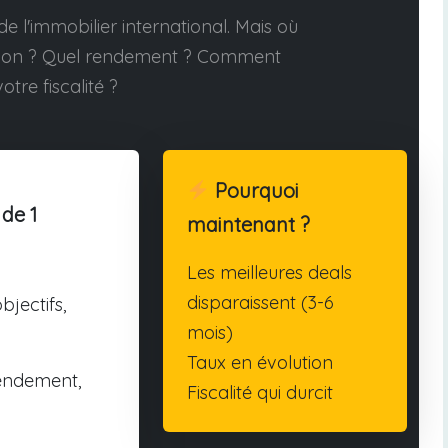
e l'immobilier international. Mais où
tion ? Quel rendement ? Comment
otre fiscalité ?
Pourquoi
 de 1
maintenant ?
Les meilleures deals
disparaissent (3-6
bjectifs,
mois)
Taux en évolution
endement,
Fiscalité qui durcit