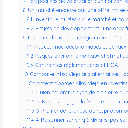
7
Perspectives de valorisation : un horizon 
8
Un marché encadré par une offre limitée e
8.1
Inventaire, durées sur le marché et nou
8.2
Projets de développement : une densifi
9
Facteurs de risque à intégrer avant d’ache
9.1
Risques macroéconomiques et de taux
9.2
Risques environnementaux et climatiq
9.3
Contraintes réglementaires et HOA
10
Comparer Aliso Viejo aux alternatives : pou
11
Comment aborder Aliso Viejo en investiss
11.1
1. Bien calibrer le type de bien et le qua
11.2
2. Ne pas négliger la fiscalité et les c
11.3
3. Profiter de la phase de respiration 
11.4
4. Raisonner sur cinq à dix ans, pas su