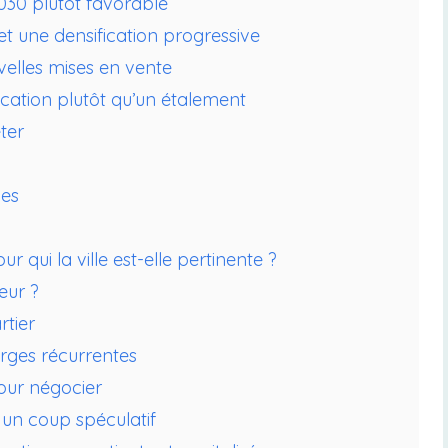
2030 plutôt favorable
t une densification progressive
velles mises en vente
cation plutôt qu’un étalement
ter
ues
r qui la ville est-elle pertinente ?
eur ?
rtier
harges récurrentes
pour négocier
r un coup spéculatif