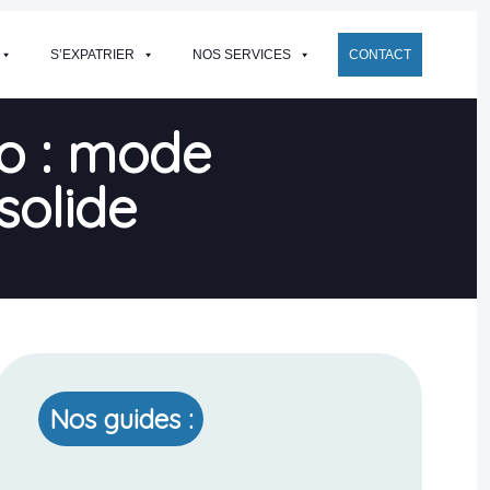
S’EXPATRIER
NOS SERVICES
CONTACT
jo : mode
solide
Nos guides :