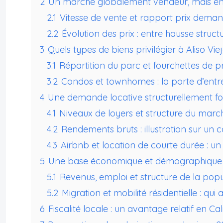
2
Un marché globalement vendeur, mais en 
2.1
Vitesse de vente et rapport prix deman
2.2
Évolution des prix : entre hausse struct
3
Quels types de biens privilégier à Aliso Vie
3.1
Répartition du parc et fourchettes de pr
3.2
Condos et townhomes : la porte d’entré
4
Une demande locative structurellement fo
4.1
Niveaux de loyers et structure du march
4.2
Rendements bruts : illustration sur un 
4.3
Airbnb et location de courte durée : 
5
Une base économique et démographique qu
5.1
Revenus, emploi et structure de la popu
5.2
Migration et mobilité résidentielle : qui a
6
Fiscalité locale : un avantage relatif en Cal