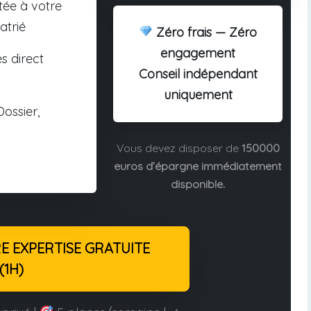
tée à votre
atrié
Zéro frais — Zéro
engagement
s direct
Conseil indépendant
uniquement
ossier,
Vous devez disposer de
150000
euros d’épargne immédiatement
disponible.
 EXPERTISE GRATUITE
(1H)