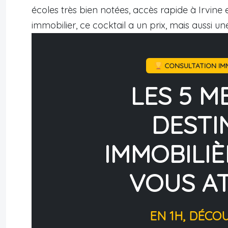
écoles très bien notées, accès rapide à Irvine 
immobilier, ce cocktail a un prix, mais aussi un
CONSULTATION IMM
LES 5 M
DESTI
IMMOBILIÈ
VOUS A
EN 1H, DÉCO