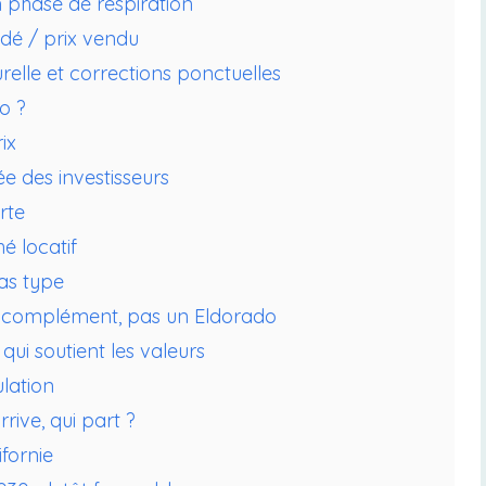
phase de respiration
dé / prix vendu
urelle et corrections ponctuelles
jo ?
ix
e des investisseurs
rte
é locatif
cas type
un complément, pas un Eldorado
i soutient les valeurs
lation
rrive, qui part ?
ifornie