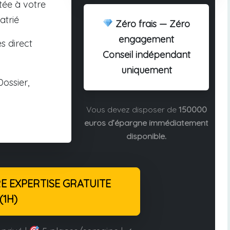
tée à votre
atrié
Zéro frais — Zéro
engagement
s direct
Conseil indépendant
uniquement
ossier,
Vous devez disposer de
150000
euros d’épargne immédiatement
disponible.
 EXPERTISE GRATUITE
(1H)