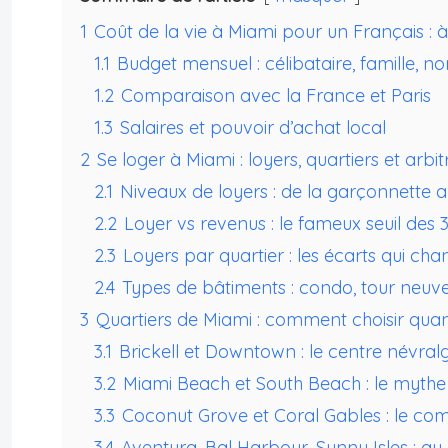
1
Coût de la vie à Miami pour un Français : 
1.1
Budget mensuel : célibataire, famille, 
1.2
Comparaison avec la France et Paris
1.3
Salaires et pouvoir d’achat local
2
Se loger à Miami : loyers, quartiers et arbi
2.1
Niveaux de loyers : de la garçonnette
2.2
Loyer vs revenus : le fameux seuil des 
2.3
Loyers par quartier : les écarts qui cha
2.4
Types de bâtiments : condo, tour neuv
3
Quartiers de Miami : comment choisir quan
3.1
Brickell et Downtown : le centre névral
3.2
Miami Beach et South Beach : le mythe
3.3
Coconut Grove et Coral Gables : le com
3.4
Aventura, Bal Harbour, Sunny Isles : a