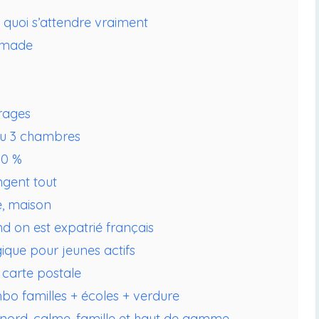
à quoi s’attendre vraiment
nomade
trages
 au 3 chambres
30 %
ngent tout
e, maison
d on est expatrié français
gique pour jeunes actifs
 carte postale
bo familles + écoles + verdure
u nord, calme, famille et haut de gamme