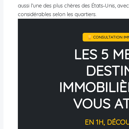
aussi l’une des plus chères des États‑Unis, av
considérables selon les quartiers.
CONSULTATION IMM
LES 5 M
DESTI
IMMOBILIÈ
VOUS A
EN 1H, DÉCO