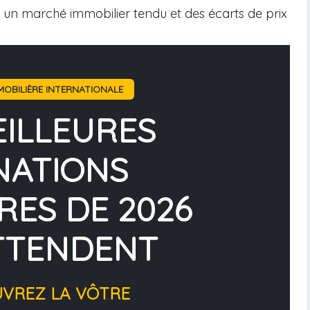
ec un marché immobilier tendu et des écarts de prix
OBILIÈRE INTERNATIONALE
EILLEURES
NATIONS
RES DE 2026
TTENDENT
UVREZ LA VÔTRE