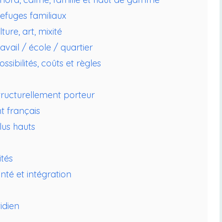
refuges familiaux
ture, art, mixité
ravail / école / quartier
sibilités, coûts et règles
tructurellement porteur
t français
lus hauts
ités
anté et intégration
idien