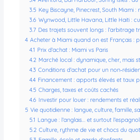
3.5
Key Biscayne, Pinecrest, South Miami : 
3.6
Wynwood, Little Havana, Little Haiti : cul
3.7
Des trajets souvent longs : l’arbitrage t
4
Acheter à Miami quand on est Français : pos
4.1
Prix d’achat : Miami vs Paris
4.2
Marché local : dynamique, cher, mais s
4.3
Conditions d’achat pour un non‑résiden
4.4
Financement : apports élevés et taux p
4.5
Charges, taxes et coûts cachés
4.6
Investir pour louer : rendements et réal
5
Vie quotidienne : langue, culture, famille, s
5.1
Langue : l’anglais… et surtout l’espagnol
5.2
Culture, rythme de vie et chocs du quot
5.3
Famille, école et garde d’enfants