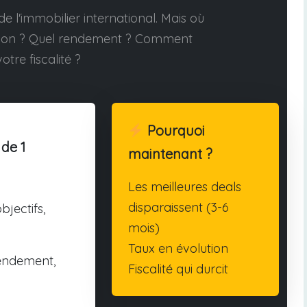
e l'immobilier international. Mais où
tion ? Quel rendement ? Comment
otre fiscalité ?
Pourquoi
 de 1
maintenant ?
Les meilleures deals
disparaissent (3-6
bjectifs,
mois)
Taux en évolution
endement,
Fiscalité qui durcit