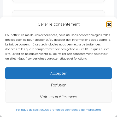
Quartier Résidentiel
Gérer le consentement
Prix médian modéré, parfait pour
l’acquisition de biens familiaux ou la
Pour offrir les meilleures expériences, nous utilisons des technologies telles
que les cookies pour stocker et/ou accéder aux informations des appareils.
location de longue durée.
Le fait de consentir à ces technologies nous permettra de traiter des
données telles que le comportement de navigation ou les ID uniques sur ce
site. Le fait de ne pas consentir ou de retirer son consentement peut avoir
un effet négatif sur certaines caractéristiques et fonctions.
Quartier en Développement
Accepter
Prix médian attractif, offrant un bon
potentiel de plus-value à moyen terme.
Refuser
Voir les préférences
Quartier Périphérique
Politique de cookies
Déclaration de confidentialité
Impressum