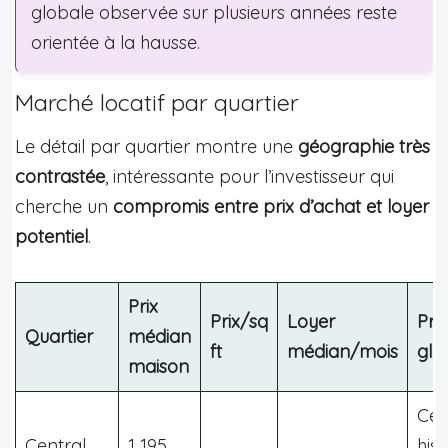
globale observée sur plusieurs années reste
orientée à la hausse.
Marché locatif par quartier
Le détail par quartier montre une
géographie très
contrastée
, intéressante pour l’investisseur qui
cherche un
compromis entre prix d’achat et loyer
potentiel
.
Prix
Prix/sq
Loyer
Prof
Quartier
médian
ft
médian/mois
glo
maison
Cen
Central
1 195
hist