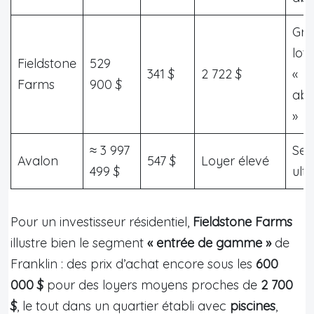
Gr
lot
Fieldstone
529
341 $
2 722 $
«
Farms
900 $
abo
»
≈ 3 997
Se
Avalon
547 $
Loyer élevé
499 $
ultr
Pour un investisseur résidentiel,
Fieldstone Farms
illustre bien le segment
« entrée de gamme »
de
Franklin : des prix d’achat encore sous les
600
000 $
pour des loyers moyens proches de
2 700
$
, le tout dans un quartier établi avec
piscines
,