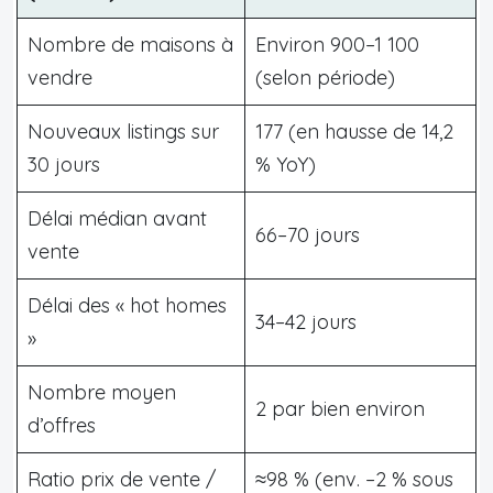
Nombre de maisons à
Environ 900–1 100
vendre
(selon période)
Nouveaux listings sur
177 (en hausse de 14,2
30 jours
% YoY)
Délai médian avant
66–70 jours
vente
Délai des « hot homes
34–42 jours
»
Nombre moyen
2 par bien environ
d’offres
Ratio prix de vente /
≈98 % (env. –2 % sous