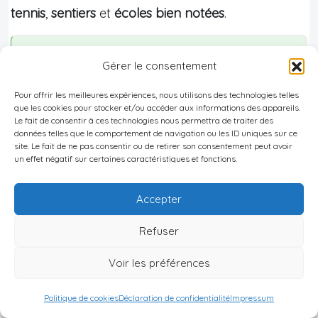
tennis
,
sentiers
et
écoles bien notées
.
Astuce :
Gérer le consentement
À l’opposé, Avalon concentre des prix
Pour offrir les meilleures expériences, nous utilisons des technologies telles
supérieurs à 3,9 millions de dollars, avec un
que les cookies pour stocker et/ou accéder aux informations des appareils.
loyer au m² parmi les plus chers. Il s’agit
Le fait de consentir à ces technologies nous permettra de traiter des
données telles que le comportement de navigation ou les ID uniques sur ce
clairement d’un marché de niche pour
site. Le fait de ne pas consentir ou de retirer son consentement peut avoir
un effet négatif sur certaines caractéristiques et fonctions.
investisseurs très fortunés visant la
conservation de patrimoine et le segment très
Accepter
haut de gamme.
Refuser
Rendements bruts et accessibilité
Voir les préférences
Avec des prix d’achat
élevés
et des loyers en
forte
Politique de cookies
Déclaration de confidentialité
Impressum
hausse
, les rendements bruts restent intéressants