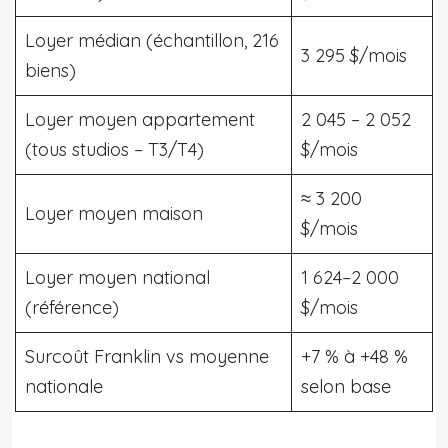
Loyer médian (échantillon, 216
3 295 $/mois
biens)
Loyer moyen appartement
2 045 – 2 052
(tous studios – T3/T4)
$/mois
≈ 3 200
Loyer moyen maison
$/mois
Loyer moyen national
1 624–2 000
(référence)
$/mois
Surcoût Franklin vs moyenne
+7 % à +48 %
nationale
selon base