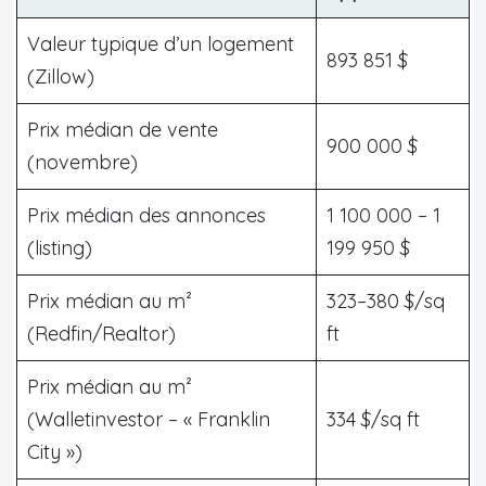
Valeur typique d’un logement
893 851 $
(Zillow)
Prix médian de vente
900 000 $
(novembre)
Prix médian des annonces
1 100 000 – 1
(listing)
199 950 $
Prix médian au m²
323–380 $/sq
(Redfin/Realtor)
ft
Prix médian au m²
(Walletinvestor – « Franklin
334 $/sq ft
City »)