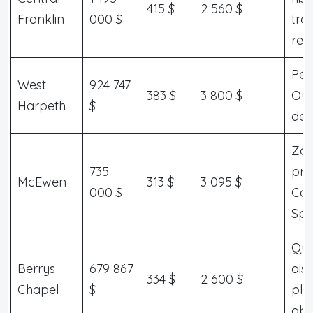
415 $
2 560 $
Franklin
000 $
très
rec
Pér
West
924 747
383 $
3 800 $
Oue
Harpeth
$
de
Zo
735
pro
McEwen
313 $
3 095 $
000 $
Coo
Spr
Qua
Berrys
679 867
ais
334 $
2 600 $
Chapel
$
plu
abo