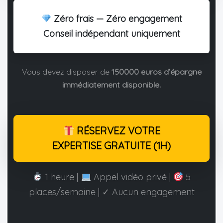
Zéro frais — Zéro engagement
Conseil indépendant uniquement
Vous devez disposer de
150000 euros d’épargne
immédiatement disponible.
RÉSERVEZ VOTRE
EXPERTISE GRATUITE (1H)
1 heure |
Appel vidéo privé |
5
places/semaine | ✓ Aucun engagement