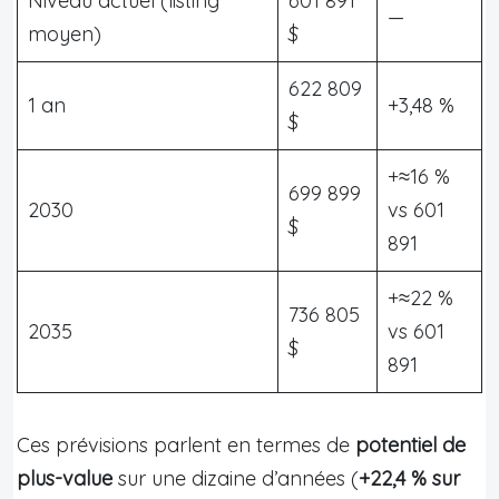
Niveau actuel (listing
601 891
—
moyen)
$
622 809
1 an
+3,48 %
$
+≈16 %
699 899
2030
vs 601
$
891
+≈22 %
736 805
2035
vs 601
$
891
Ces prévisions parlent en termes de
potentiel de
plus-value
sur une dizaine d’années (
+22,4 % sur