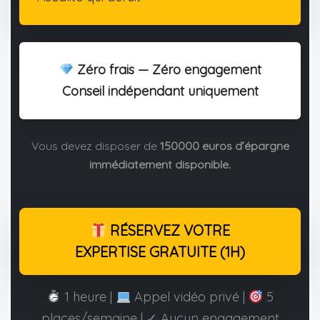
Zéro frais — Zéro engagement
Conseil indépendant uniquement
Vous devez disposer de
150000 euros d’épargne
immédiatement disponible.
RÉSERVEZ VOTRE
EXPERTISE GRATUITE (1H)
1 heure |
Appel vidéo privé |
5
places/semaine | ✓ Aucun engagement