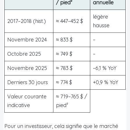
/ pied²
annuelle
légère
2017–2018 (hist.)
≈ 447–452 $
hausse
Novembre 2024
≈ 833 $
–
Octobre 2025
≈ 749 $
–
Novembre 2025
≈ 783 $
–6,1 % YoY
Derniers 30 jours
≈ 774 $
+0,9 % YoY
Valeur courante
≈ 719–765 $ /
indicative
pied²
Pour un investisseur, cela signifie que le marché