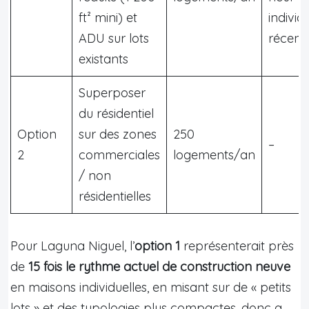
ft² mini) et
individ
ADU sur lots
récent
existants
Superposer
du résidentiel
Option
sur des zones
250
–
2
commerciales
logements/an
/ non
résidentielles
Pour Laguna Niguel, l’
option 1
représenterait près
de
15 fois le rythme actuel de construction neuve
en maisons individuelles, en misant sur de « petits
lots » et des typologies plus compactes, donc a