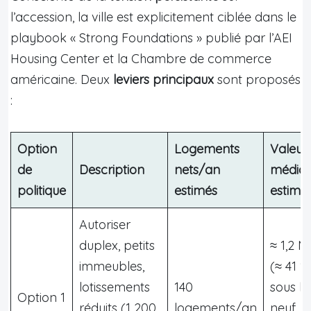
l’accession, la ville est explicitement ciblée dans le
playbook « Strong Foundations » publié par l’AEI
Housing Center et la Chambre de commerce
américaine. Deux
leviers principaux
sont proposés
:
Option
Logements
Valeur
de
Description
nets/an
média
politique
estimés
estimé
Autoriser
duplex, petits
≈ 1,2 M
immeubles,
(≈ 41 %
lotissements
140
sous le
Option 1
réduits (1 200
logements/an
neuf