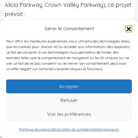
Alicia Parkway, Crown Valley Parkway), ce projet
prévoit :
Gérer le consentement
Caractéristiques du projet
Pour offrir les meilleures expériences, nous utilisons des technologies telles
Présentation des éléments clés et des
que les cookies pour stocker et/ou accéder aux informations des appareils.
Le fait de consentir à ces technologies nous permettra de traiter des
aménagements prévus pour ce
données telles que le comportement de navigation ou les ID uniques sur ce
développement urbain intégré.
site. Le fait de ne pas consentir ou de retirer son consentement peut avoir
un effet négatif sur certaines caractéristiques et fonctions.
Programme mixte
Accepter
Environ 175 000 pieds² dédiés aux
Refuser
commerces, à la restauration, aux bureaux
créatifs et aux activités de bien‑être.
Voir les préférences
Politique de cookies
Déclaration de confidentialité
Impressum