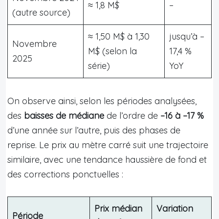
≈ 1,8 M$
–
(autre source)
≈ 1,50 M$ à 1,30
jusqu’à –
Novembre
M$ (selon la
17,4 %
2025
série)
YoY
On observe ainsi, selon les périodes analysées,
des
baisses de médiane
de l’ordre de
–16 à –17 %
d’une année sur l’autre, puis des phases de
reprise. Le prix au mètre carré suit une trajectoire
similaire, avec une tendance haussière de fond et
des corrections ponctuelles :
Prix médian
Variation
Période