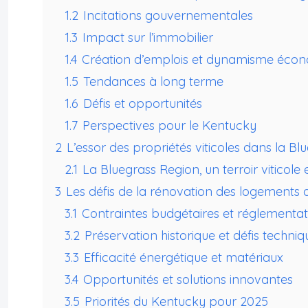
1.2
Incitations gouvernementales
1.3
Impact sur l’immobilier
1.4
Création d’emplois et dynamisme éco
1.5
Tendances à long terme
1.6
Défis et opportunités
1.7
Perspectives pour le Kentucky
2
L’essor des propriétés viticoles dans la B
2.1
La Bluegrass Region, un terroir viticole 
3
Les défis de la rénovation des logements 
3.1
Contraintes budgétaires et réglementat
3.2
Préservation historique et défis techniq
3.3
Efficacité énergétique et matériaux
3.4
Opportunités et solutions innovantes
3.5
Priorités du Kentucky pour 2025