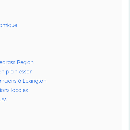
nomique
luegrass Region
en plein essor
anciens à Lexington
ions locales
ues