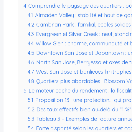
4
Comprendre le paysage des quartiers : où 
4.1
Almaden Valley : stabilité et haut de 
4.2
Cambrian Park : familial, écoles solide
4.3
Evergreen et Silver Creek : neuf, stan
4.4
Willow Glen : charme, communauté et 
4.5
Downtown San Jose et Japantown : urba
4.6
North San Jose, Berryessa et axes de 
4.7
West San Jose et banlieues limitrophes 
4.8
Quartiers plus abordables : Blossom V
5
Le moteur caché du rendement : la fiscalité
5.1
Proposition 13 : une protection… qui pro
5.2
Des taux effectifs bien au‑delà du “1 %”
5.3
Tableau 3 – Exemples de facture annue
5.4
Forte disparité selon les quartiers et c