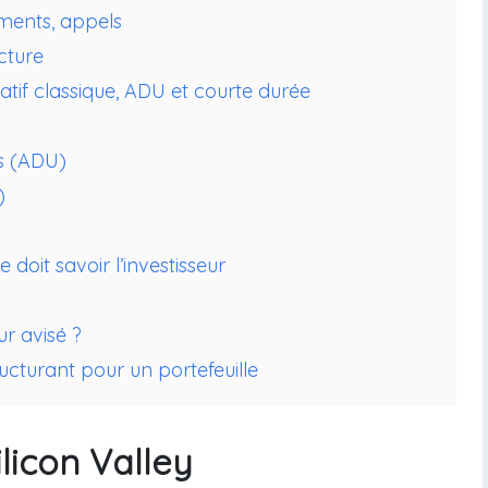
ments, appels
cture
ocatif classique, ADU et courte durée
ts (ADU)
)
doit savoir l’investisseur
r avisé ?
ucturant pour un portefeuille
licon Valley