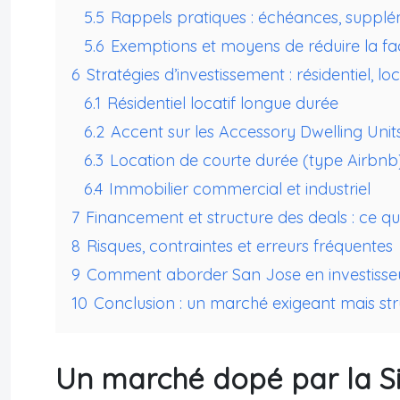
5.5
Rappels pratiques : échéances, supplé
5.6
Exemptions et moyens de réduire la fa
6
Stratégies d’investissement : résidentiel, l
6.1
Résidentiel locatif longue durée
6.2
Accent sur les Accessory Dwelling Uni
6.3
Location de courte durée (type Airbnb
6.4
Immobilier commercial et industriel
7
Financement et structure des deals : ce que 
8
Risques, contraintes et erreurs fréquentes
9
Comment aborder San Jose en investisseu
10
Conclusion : un marché exigeant mais str
Un marché dopé par la Si