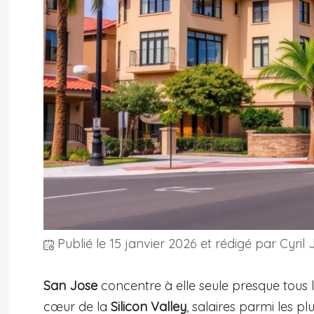
Publié le
15 janvier 2026
et rédigé par Cyril 
San Jose
concentre à elle seule presque tous l
cœur de la
Silicon Valley
, salaires parmi les p