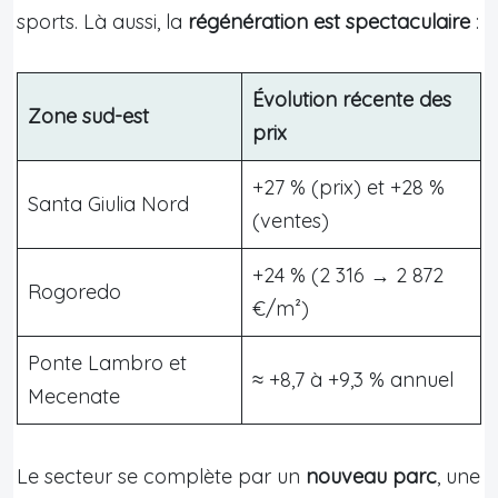
sports. Là aussi, la
régénération est spectaculaire
:
Évolution récente des
Zone sud-est
prix
+27 % (prix) et +28 %
Santa Giulia Nord
(ventes)
+24 % (2 316 → 2 872
Rogoredo
€/m²)
Ponte Lambro et
≈ +8,7 à +9,3 % annuel
Mecenate
Le secteur se complète par un
nouveau parc
, une