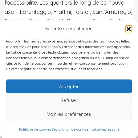
l’accessibilité. Les quartiers le long de ce nouvel
axe – Lorenteggio, Frattini, Tolstoj, Sant’Ambrogio,
Forlanini, Dateo, Tibaldi, Dergano, Greco-Pirelli –
Gérer le consentement
sont identifiés comme des zones de
croissance
supérieure
:
Pour offrir les meilleures expériences, nous utilisons des technologies telles
que les cookies pour stocker et/ou accéder aux informations des appareils.
Le fait de consentir à ces technologies nous permettra de traiter des
données telles que le comportement de navigation ou les ID uniques sur ce
Croissance
site. Le fait de ne pas consentir ou de retirer son consentement peut avoir
Corridor d’infrastructure
un effet négatif sur certaines caractéristiques et fonctions.
annuelle projetée
Stations M4 (Lorenteggio,
Accepter
≈ 3–5 %/an
Frattini…)
Refuser
Porta Romana – Lodi TIBB
≈ 5–7 %/an
Voir les préférences
Bicocca – Greco – Turro
≈ 4–6 %/an
Politique de cookies
Déclaration de confidentialité
Impressum