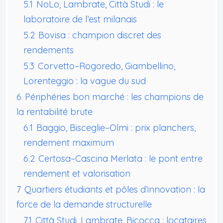
5.1
NoLo, Lambrate, Città Studi : le
laboratoire de l’est milanais
5.2
Bovisa : champion discret des
rendements
5.3
Corvetto–Rogoredo, Giambellino,
Lorenteggio : la vague du sud
6
Périphéries bon marché : les champions de
la rentabilité brute
6.1
Baggio, Bisceglie–Olmi : prix planchers,
rendement maximum
6.2
Certosa–Cascina Merlata : le pont entre
rendement et valorisation
7
Quartiers étudiants et pôles d’innovation : la
force de la demande structurelle
7.1
Città Studi, Lambrate, Bicocca : locataires