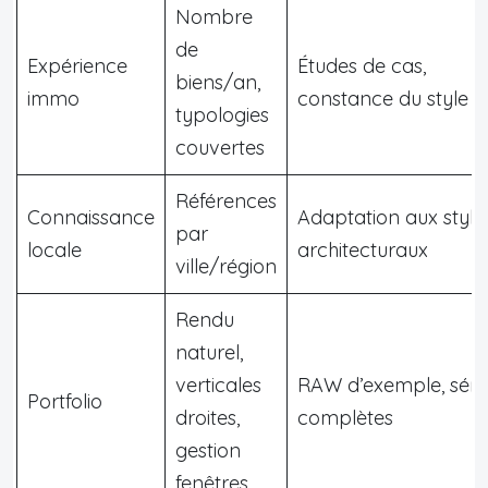
Nombre
de
Expérience
Études de cas,
biens/an,
immo
constance du style
typologies
couvertes
Références
Connaissance
Adaptation aux style
par
locale
architecturaux
ville/région
Rendu
naturel,
verticales
RAW d’exemple, séri
Portfolio
droites,
complètes
gestion
fenêtres