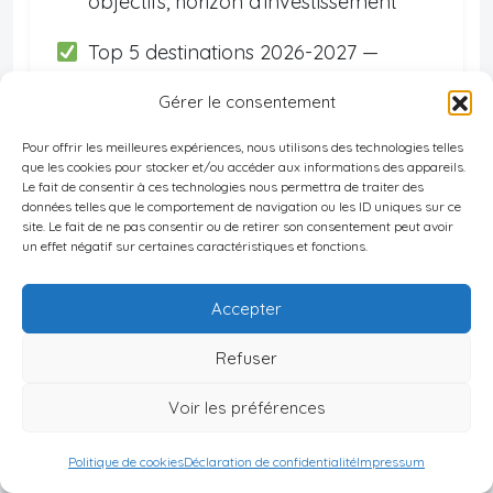
objectifs, horizon d'investissement
Top 5 destinations 2026-2027 —
Rendement, sécurité, données
Gérer le consentement
complètes
Pour offrir les meilleures expériences, nous utilisons des technologies telles
Stratégie fiscale optimisée — Adaptée
que les cookies pour stocker et/ou accéder aux informations des appareils.
Le fait de consentir à ces technologies nous permettra de traiter des
à votre situation de résident fiscal ou
données telles que le comportement de navigation ou les ID uniques sur ce
site. Le fait de ne pas consentir ou de retirer son consentement peut avoir
d'expatrié
un effet négatif sur certaines caractéristiques et fonctions.
Offres exclusives de réseau — Accès
Accepter
direct aux meilleures opportunités
Refuser
Roadmap d'action clé en main —
Dossier, mode financement, gestion
Voir les préférences
Politique de cookies
Déclaration de confidentialité
Impressum