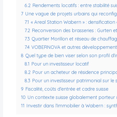
6.2
Rendements locatifs : entre stabilité su
7
Une vague de projets urbains qui reconfig
7.1
« Areal Station Wabern » : densification
7.2
Reconversion des brasseries : Gurten et 
7.3
Quartier Morillon et réseau de chauffa
7.4
VOBERNOVA et autres développements
8
Quel type de bien viser selon son profil d’i
8.1
Pour un investisseur locatif
8.2
Pour un acheteur de résidence princip
8.3
Pour un investisseur patrimonial sur 
9
Fiscalité, coûts d’entrée et cadre suisse
10
Un contexte suisse globalement porteur 
11
Investir dans l’immobilier à Wabern : synt