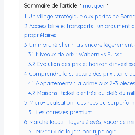
Sommaire de l'article
masquer
1
Un village stratégique aux portes de Bern
2
Accessibilité et transports : un argument 
propriétaires
3
Un marché cher mais encore légèrement 
3.1
Niveaux de prix : Wabern vs Suisse
3.2
Évolution des prix et horizon d’investi
4
Comprendre la structure des prix : taille 
4.1
Appartements : la prime aux 2–3 pièce
4.2
Maisons : ticket d’entrée au-delà du mil
5
Micro-localisation : des rues qui surperfo
5.1
Les adresses premium
6
Marché locatif : loyers élevés, vacance mi
6.1
Niveaux de loyers par typologie