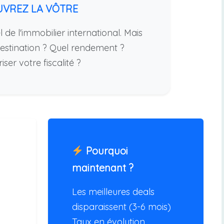
UVREZ LA VÔTRE
 de l'immobilier international. Mais
stination ? Quel rendement ?
er votre fiscalité ?
Pourquoi
maintenant ?
Les meilleures deals
disparaissent (3-6 mois)
Taux en évolution