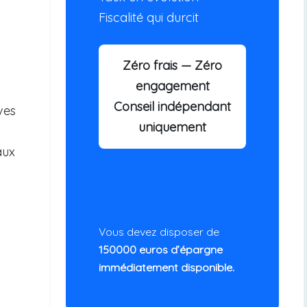
Fiscalité qui durcit
Zéro frais — Zéro
engagement
Conseil indépendant
ves
uniquement
aux
Vous devez disposer de
150000 euros d’épargne
immédiatement disponible.