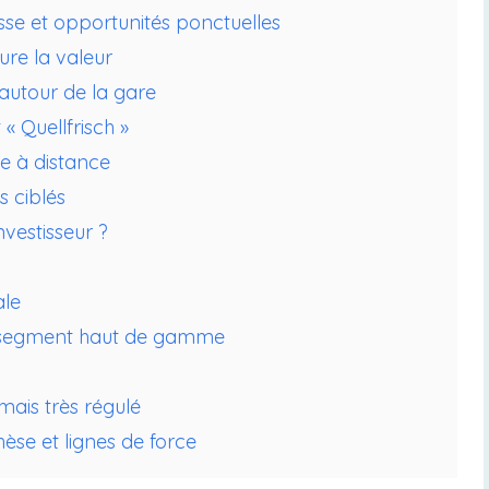
isse et opportunités ponctuelles
ure la valeur
 autour de la gare
« Quellfrisch »
ge à distance
 ciblés
nvestisseur ?
ale
le segment haut de gamme
mais très régulé
hèse et lignes de force