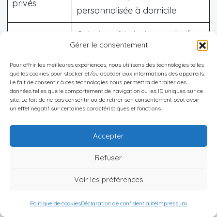
privés
personnalisée à domicile.
Création d’itinéraires exclusifs
Gérer le consentement
(excursions alpines privées,
Planification
dégustations œnologiques
Pour offrir les meilleures expériences, nous utilisons des technologies telles
que les cookies pour stocker et/ou accéder aux informations des appareils.
d’expériences
rares), organisation d’activités
Le fait de consentir à ces technologies nous permettra de traiter des
sur mesure
uniques selon les souhaits
données telles que le comportement de navigation ou les ID uniques sur ce
site. Le fait de ne pas consentir ou de retirer son consentement peut avoir
spécifiques du propriétaire ou
un effet négatif sur certaines caractéristiques et fonctions.
de ses invités.
Accepter
Mise à disposition d’agents
Refuser
spécialisés pour la surveillance
Coordination
discrète 24h/24 lors des
Voir les préférences
des services
absences ou événements
de sécurité
sensibles ; audits réguliers pour
Politique de cookies
Déclaration de confidentialité
Impressum