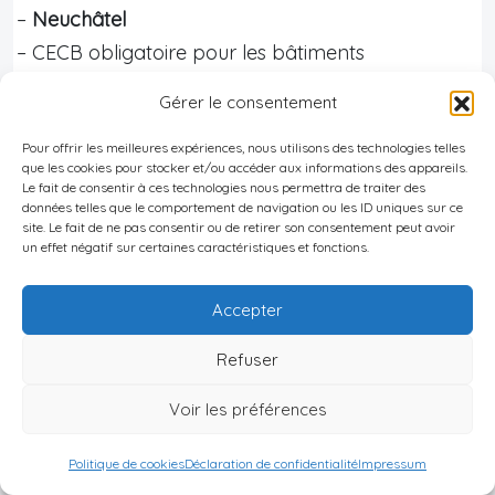
–
Neuchâtel
– CECB obligatoire pour les bâtiments
administratifs, scolaires et résidentiels construits
Gérer le consentement
avant 1990, avec plus de
1000 m²
de surface
Pour offrir les meilleures expériences, nous utilisons des technologies telles
chauffée.
que les cookies pour stocker et/ou accéder aux informations des appareils.
– Pour les immeubles locatifs, l’obligation
Le fait de consentir à ces technologies nous permettra de traiter des
données telles que le comportement de navigation ou les ID uniques sur ce
s’applique dès
5 logements
raccordés à une
site. Le fait de ne pas consentir ou de retirer son consentement peut avoir
un effet négatif sur certaines caractéristiques et fonctions.
même chaufferie centrale.
– Certaines mutations de propriété déclenchent
Accepter
aussi l’obligation.
–
Genève
Refuser
– Le CECB est
facultatif
, mais le canton applique
Voir les préférences
un autre système : l’
indice de dépense de chaleur
(IDC)
.
Politique de cookies
Déclaration de confidentialité
Impressum
– Depuis 2023, tout bâtiment chauffé doit disposer