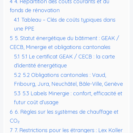
4
4. Répartition des coûts courants et du
fonds de rénovation
4.1
Tableau – Clés de coûts typiques dans
une PPE
5
5. Statut énergétique du bâtiment : GEAK /
CECB, Minergie et obligations cantonales
5.1
5.1 Le certificat GEAK / CECB : la carte
d’identité énergétique
5.2
5.2 Obligations cantonales : Vaud,
Fribourg, Jura, Neuchâtel, Bâle-Ville, Genève
5.3
5.3 Labels Minergie : confort, efficacité et
futur coût d’usage
6
6. Règles sur les systèmes de chauffage et
CO₂
7
7. Restrictions pour les étrangers : Lex Koller