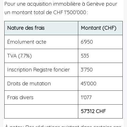
Pour une acquisition immobilière à Genève pour
un montant total de CHF 1’500’000 :
Nature des frais
Montant (CHF)
Émolument acte
6’950
TVA (7.7%)
535
Inscription Registre foncier
3’750
Droits de mutation
45’000
Frais divers
1’077
57’312 CHF