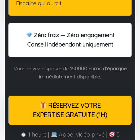
Fiscalité qui durcit
Zéro frais — Zéro engagement
Conseil indépendant uniquement
Vous devez disposer de
150000 euros d’épargne
immédiatement disponible.
RÉSERVEZ VOTRE
EXPERTISE GRATUITE (1H)
1 heure |
Appel vidéo privé |
5