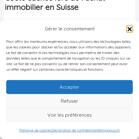
immobilier en Suisse
Lors d’un
achat immobilier en Suisse
, de
Gérer le consentement
nombreux coûts cachés s’ajoutent au prix affiché
Pour offrir les meilleures expériences, nous utilisons des technologies telles
du bien. Voici un aperçu structuré des frais
que les cookies pour stocker et/ou accéder aux informations des appareils.
annexes à prévoir :
Le fait de consentir à ces technologies nous permettra de traiter des
données telles que le comportement de navigation ou les ID uniques sur ce
Principaux frais annexes lors de l’acte
site. Le fait de ne pas consentir ou de retirer son consentement peut avoir
un effet négatif sur certaines caractéristiques et fonctions.
d’achat
Accepter
Fourchet
Poste de dépense
Description
indicativ
Refuser
Voir les préférences
Rédaction et
Frais de notaire
authentification
0,2 % à 1
Politique de cookies
Déclaration de confidentialité
Impressum
des actes