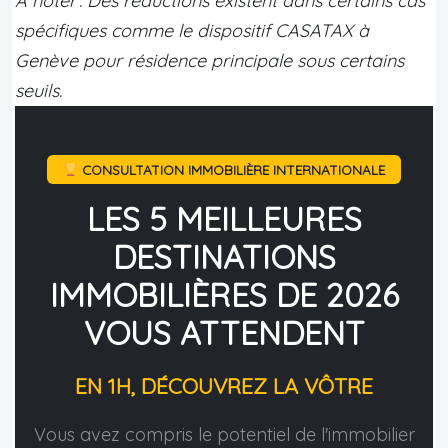
À noter : Des réductions existent dans certains cas
spécifiques comme le dispositif CASATAX à
Genève pour résidence principale sous certains
seuils.
CONSULTATION IMMOBILIÈRE INTERNATIONALE
LES 5 MEILLEURES
DESTINATIONS
IMMOBILIÈRES DE 2026
VOUS ATTENDENT
EN 1H, DÉCOUVREZ LA VÔTRE
Vous avez compris le potentiel de l'immobilier