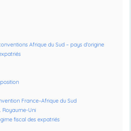
 conventions Afrique du Sud – pays d’origine
expatriés
position
onvention France–Afrique du Sud
s. Royaume-Uni
égime fiscal des expatriés