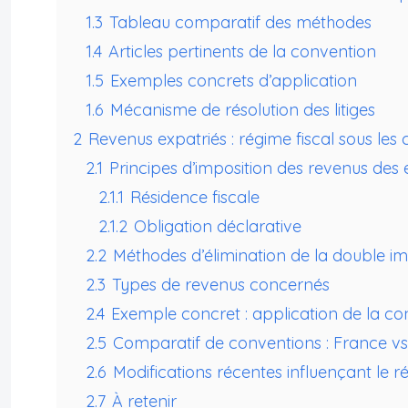
1.3
Tableau comparatif des méthodes
1.4
Articles pertinents de la convention
1.5
Exemples concrets d’application
1.6
Mécanisme de résolution des litiges
2
Revenus expatriés : régime fiscal sous les
2.1
Principes d’imposition des revenus des 
2.1.1
Résidence fiscale
2.1.2
Obligation déclarative
2.2
Méthodes d’élimination de la double im
2.3
Types de revenus concernés
2.4
Exemple concret : application de la c
2.5
Comparatif de conventions : France v
2.6
Modifications récentes influençant le r
2.7
À retenir