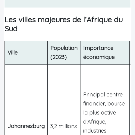
Les villes majeures de l’Afrique du
Sud
Population
Importance
Ville
(2023)
économique
Principal centre
financier, bourse
S
la plus active
p
d’Afrique,
W
Johannesburg
3,2 millions
industries
r