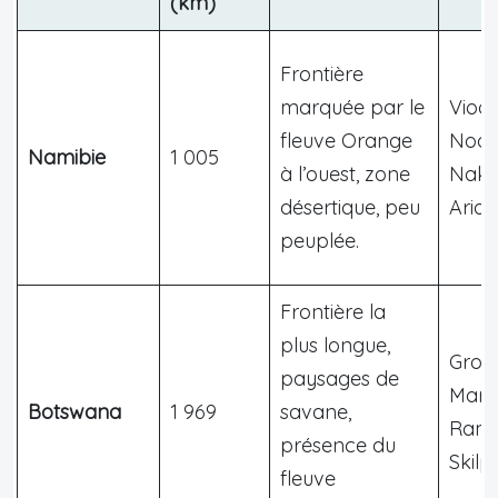
(km)
Frontière
marquée par le
Viool
fleuve Orange
Noor
Namibie
1 005
à l’ouest, zone
Nako
désertique, peu
Ariam
peuplée.
Frontière la
plus longue,
Grob
paysages de
Martin
Botswana
1 969
savane,
Rama
présence du
Skil
fleuve