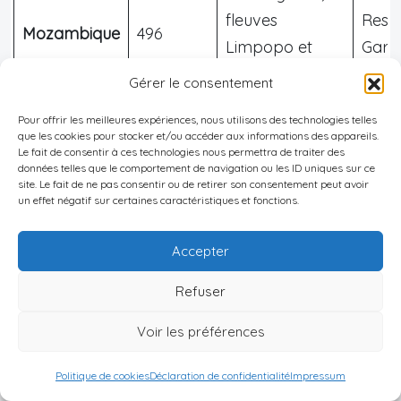
fleuves
Ress
Mozambique
496
Limpopo et
Garci
Komati, climat
Koma
Gérer le consentement
subtropical.
Pour offrir les meilleures expériences, nous utilisons des technologies telles
que les cookies pour stocker et/ou accéder aux informations des appareils.
Le fait de consentir à ces technologies nous permettra de traiter des
Relief vallonné,
données telles que le comportement de navigation ou les ID uniques sur ce
site. Le fait de ne pas consentir ou de retirer son consentement peut avoir
rivières,
Osho
un effet négatif sur certaines caractéristiques et fonctions.
Eswatini
438
proximité du
Ngwe
parc national
Mah
Accepter
Kruger.
Refuser
Voir les préférences
Enclave
Politique de cookies
Déclaration de confidentialité
Impressum