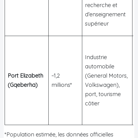
v
recherche et
l
d’enseignement
supérieur
Industrie
C
automobile
d
Port Elizabeth
~1,2
(General Motors,
d
(Gqeberha)
millions*
Volkswagen),
l
port, tourisme
J
côtier
*Population estimée, les données officielles