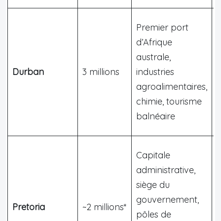
Premier port
d’Afrique
C
australe,
Durban
3 millions
industries
l
agroalimentaires,
c
chimie, tourisme
s
balnéaire
Capitale
administrative,
siège du
p
gouvernement,
Pretoria
~2 millions*
pôles de