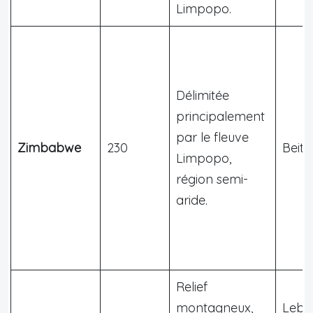
Limpopo.
Délimitée
principalement
par le fleuve
Zimbabwe
230
Beitb
Limpopo,
région semi-
aride.
Relief
montagneux,
Leb