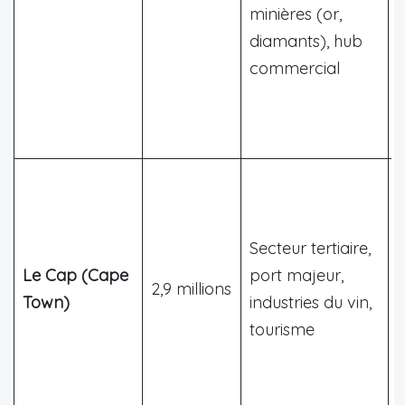
minières (or,
c
diamants), hub
commercial
P
C
Secteur tertiaire,
l
Le Cap (Cape
port majeur,
A
2,9 millions
Town)
industries du vin,
l
tourisme
a
l