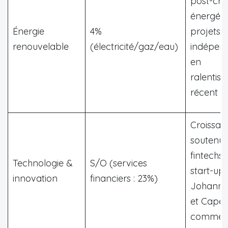
post-cris
énergéti
Énergie
4%
projets
renouvelable
(électricité/gaz/eau)
indépen
en
ralentis
récent
Croissan
soutenue
fintechs 
Technologie &
S/O (services
start-up,
innovation
financiers : 23%)
Johanne
et Cape
comme 