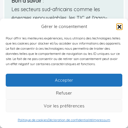
Bon à savoir
:
Les secteurs sud-africains comme les
énergies renouvelables, les TIC et l’agro-
industrie attirent les investissements
Gérer le consentement
européens, soutenus par les réformes
Pour offrir les meilleures expériences, nous utilisons des technologies telles
économiques du gouvernement, mais ces
que les cookies pour stocker et/ou accéder aux informations des appareils.
Le fait de consentir à ces technologies nous permettra de traiter des
opportunités sont souvent entravées par la
données telles que le comportement de navigation ou les ID uniques sur ce
site. Le fait de ne pas consentir ou de retirer son consentement peut avoir
volatilité politique et la complexité
un effet négatif sur certaines caractéristiques et fonctions.
réglementaire; par exemple, un projet de
centrale solaire en partenariat avec la
Accepter
France a récemment rencontré des retards
Refuser
dus à ces défis.
Voir les préférences
Politique de cookies
Déclaration de confidentialité
Impressum
Vous rêvez d’une nouvelle vie à l’étranger et