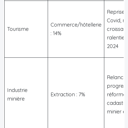
Reprise 
Covid, m
Commerce/hôtellerie
Tourisme
croissan
: 14%
ralentie 
2024
Relance
progress
Industrie
Extraction : 7%
réforme
minière
cadastre
minier e