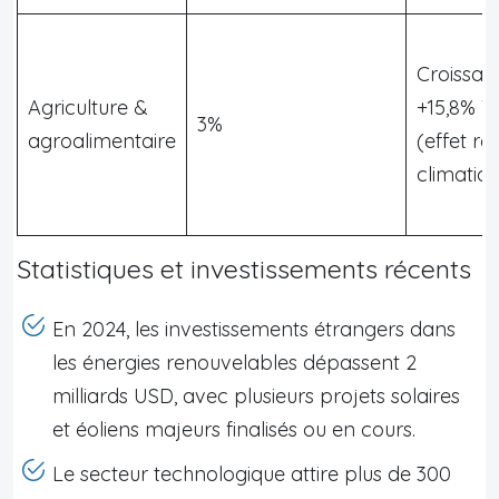
Croissan
Agriculture &
+15,8% T
3%
agroalimentaire
(effet r
climatiq
Statistiques et investissements récents
En 2024, les investissements étrangers dans
les énergies renouvelables dépassent 2
milliards USD, avec plusieurs projets solaires
et éoliens majeurs finalisés ou en cours.
Le secteur technologique attire plus de 300