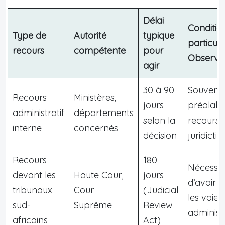
Délai
Conditio
Type de
Autorité
typique
particuli
recours
compétente
pour
Observa
agir
30 à 90
Souvent
Recours
Ministères,
jours
préalabl
administratif
départements
selon la
recours
interne
concernés
décision
juridicti
Recours
180
Nécessit
devant les
Haute Cour,
jours
d’avoir é
tribunaux
Cour
(Judicial
les voies
sud-
Suprême
Review
administ
africains
Act)