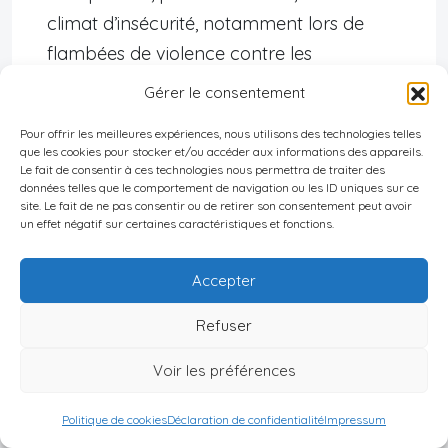
climat d’insécurité, notamment lors de
flambées de violence contre les
communautés étrangères.
Gérer le consentement
Discrimination, préjugés culturels et
Pour offrir les meilleures expériences, nous utilisons des technologies telles
que les cookies pour stocker et/ou accéder aux informations des appareils.
mesures de soutien
Le fait de consentir à ces technologies nous permettra de traiter des
données telles que le comportement de navigation ou les ID uniques sur ce
site. Le fait de ne pas consentir ou de retirer son consentement peut avoir
Discrimination et préjugés
: Les expatriés sont
un effet négatif sur certaines caractéristiques et fonctions.
exposés à la xénophobie, au racisme, à la
discrimination sur le marché du travail, dans
Accepter
l’accès au logement ou aux soins. Les préjugés
Refuser
culturels sont parfois relayés par des discours
politiques stigmatisants.
Voir les préférences
Exemples de discriminations courantes
Politique de cookies
Déclaration de confidentialité
Impressum