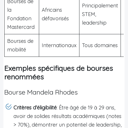
Bourses de
Principalement
M
la
Africains
STEM,
F
Fondation
défavorisés
leadership
p
Mastercard
Bourses de
C
Internationaux
Tous domaines
mobilité
D
Exemples spécifiques de bourses
renommées
Bourse Mandela Rhodes
Critères d’éligibilité
: Être âgé de 19 à 29 ans,
avoir de solides résultats académiques (notes
> 70%), démontrer un potentiel de leadership,