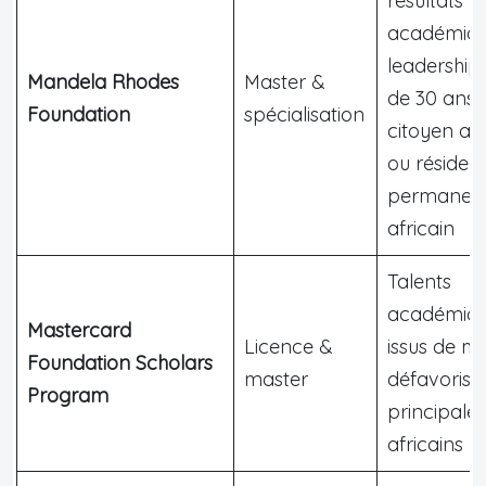
résultats
académiqu
leadership
Mandela Rhodes
Master &
de 30 ans,
Foundation
spécialisation
citoyen afr
ou résiden
permanen
africain
Talents
académiq
Mastercard
Licence &
issus de mi
Foundation Scholars
master
défavorisé
Program
principale
africains