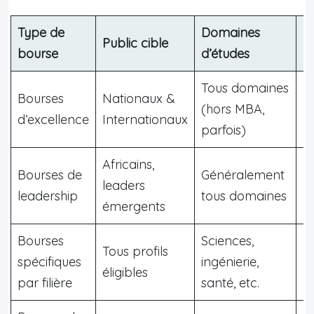
Type de
Domaines
Public cible
I
bourse
d’études
Tous domaines
Bourses
Nationaux &
(hors MBA,
U
d’excellence
Internationaux
parfois)
Africains,
Bourses de
Généralement
M
leaders
leadership
tous domaines
F
émergents
Bourses
Sciences,
Tous profils
U
spécifiques
ingénierie,
éligibles
r
par filière
santé, etc.