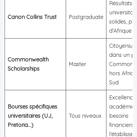
Résultats
universitai
Canon Collins Trust
Postgraduate
solides, pa
d’Afrique a
Citoyens/r
dans un p
Commonwealth
Master
Commonwe
Scholarships
hors Afriq
Sud
Excellence
Bourses spécifiques
académiqu
universitaires (UJ,
Tous niveaux
besoins
Pretoria…)
financiers 
l’établisse