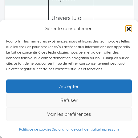
University of
the
Résidences sur
Gérer le consentement
Johannesburg
Witwatersrand,
campus, colocat
Pour offrir les meilleures expériences, nous utilisons des technologies telles
UJ
que les cookies pour stocker et/ou accéder aux informations des appareils.
Le fait de consentir à ces technologies nous permettra de traiter des
données telles que le comportement de navigation ou les ID uniques sur ce
site. Le fait de ne pas consentir ou de retirer son consentement peut avoir
un effet négatif sur certaines caractéristiques et fonctions.
Résidences
University of
Le Cap
privées/universit
Accepter
Cape Town
colocations
Refuser
Voir les préférences
University of
Résidences
Politique de cookies
Déclaration de confidentialité
Impressum
Pretoria
Pretoria
étudiantes mod