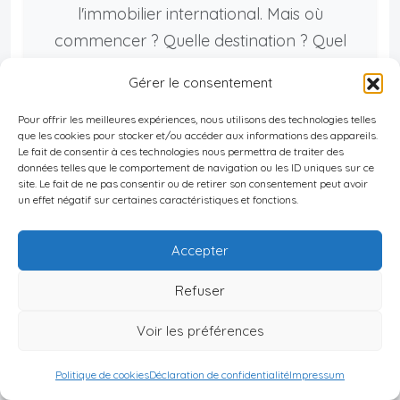
l'immobilier international. Mais où
commencer ? Quelle destination ? Quel
rendement ? Comment sécuriser votre
Gérer le consentement
fiscalité ?
Pour offrir les meilleures expériences, nous utilisons des technologies telles
que les cookies pour stocker et/ou accéder aux informations des appareils.
Le fait de consentir à ces technologies nous permettra de traiter des
données telles que le comportement de navigation ou les ID uniques sur ce
site. Le fait de ne pas consentir ou de retirer son consentement peut avoir
un effet négatif sur certaines caractéristiques et fonctions.
Lors de notre consultation gratuite de 1
heure, vous aurez :
Accepter
Analyse de votre profil — Capital,
Refuser
objectifs, horizon d'investissement
Voir les préférences
Top 5 destinations 2026-2027 —
Rendement, sécurité, données
Politique de cookies
Déclaration de confidentialité
Impressum