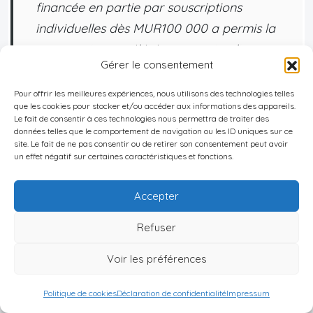
financée en partie par souscriptions
individuelles dès MUR100 000 a permis la
construction accélérée tout en impliquant
Gérer le consentement
durablement sa future communauté
résidentielle.
Pour offrir les meilleures expériences, nous utilisons des technologies telles
que les cookies pour stocker et/ou accéder aux informations des appareils.
Le fait de consentir à ces technologies nous permettra de traiter des
données telles que le comportement de navigation ou les ID uniques sur ce
site. Le fait de ne pas consentir ou de retirer son consentement peut avoir
un effet négatif sur certaines caractéristiques et fonctions.
Bon à savoir
:
L’investissement participatif dans
Accepter
l’immobilier à l’Île Maurice ouvre l’accès à
Refuser
des projets immobiliers qui étaient
auparavant réservés aux grands
Voir les préférences
investisseurs, permettant ainsi à un public
Politique de cookies
Déclaration de confidentialité
Impressum
plus diversifié de participer au marché. Ce