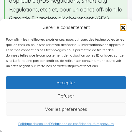
applicable (PDS Regulations, Smart City
Regulations, etc.) et, pour un achat off‑plan, la
Garantie Financière d’Achèvement (GFA)
émise par une banque locale.
Gérer le consentement
Pour offrir les meilleures expériences, nous utilisons des technologies telles
que les cookies pour stocker et/ou accéder aux informations des appareils.
Erreur n°6 : confondre achat
Le fait de consentir à ces technologies nous permettra de traiter des
immobilier et permis de résidence
données telles que le comportement de navigation ou les ID uniques sur ce
site. Le fait de ne pas consentir ou de retirer son consentement peut avoir
un effet négatif sur certaines caractéristiques et fonctions.
Autre grande confusion entretenue par le
marketing :
« J’achète un bien, donc j’ai le droit de
Accepter
vivre à l’Île Maurice
».
C’est faux dans bien des cas.
Refuser
Le
principe
aujourd’hui est clair :
Voir les préférences
CONSULTATION IMMOBILIÈRE INTERNATIONALE
Politique de cookies
Déclaration de confidentialité
Impressum