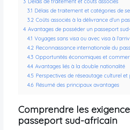
3
Délais de traitement et coûts associés
3.1
Délais de traitement et catégories de se
3.2
Coûts associés à la délivrance d’un pas
4
Avantages de posséder un passeport sud-
4.1
Voyages sans visa ou avec visa à l’arri
4.2
Reconnaissance internationale du pass
4.3
Opportunités économiques et commerc
4.4
Avantages liés à la double nationalité
4.5
Perspectives de réseautage culturel et 
4.6
Résumé des principaux avantages
Comprendre les exigence
passeport sud-africain