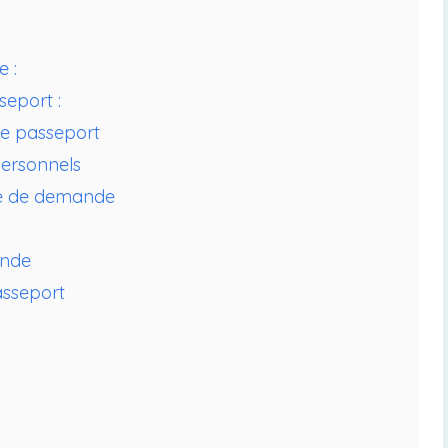
 :
seport :
de passeport
personnels
re de demande
ande
asseport