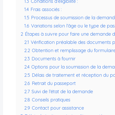
1.3
Conditions d’éligibilité :
1.4
Frais associés :
1.5
Processus de soumission de la demande
1.6
Variations selon l’âge ou le type de pas
2
Étapes à suivre pour faire une demande 
2.1
Vérification préalable des documents 
2.2
Obtention et remplissage du formulai
2.3
Documents à fournir
2.4
Options pour la soumission de la dem
2.5
Délais de traitement et réception du p
2.6
Retrait du passeport
2.7
Suivi de l’état de la demande
2.8
Conseils pratiques
2.9
Contact pour assistance