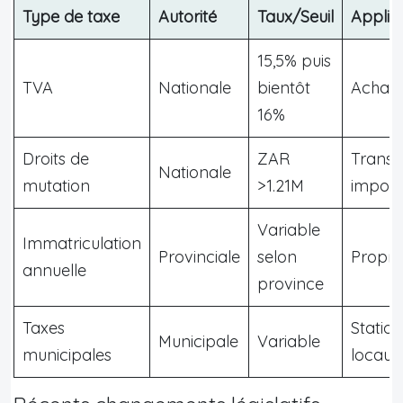
Type de taxe
Autorité
Taux/Seuil
Applic
15,5% puis
TVA
Nationale
bientôt
Achat/
16%
Droits de
ZAR
Transf
Nationale
mutation
>1.21M
import
Variable
Immatriculation
Provinciale
selon
Propri
annuelle
province
Taxes
Statio
Municipale
Variable
municipales
locaux