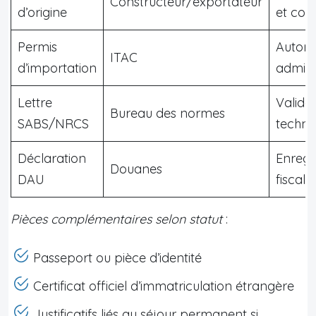
Constructeur/exportateur
d’origine
et con
Permis
Autori
ITAC
d’importation
admini
Lettre
Valida
Bureau des normes
SABS/NRCS
techni
Déclaration
Enregi
Douanes
DAU
fiscal
Pièces complémentaires selon statut
:
Passeport ou pièce d’identité
Certificat officiel d’immatriculation étrangère
Justificatifs liés au séjour permanent si