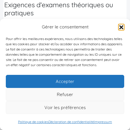
Exigences d’examens théoriques ou
pratiques
Pour la conversion d’un permis étranger reconnu,
Gérer le consentement
aucun examen théorique ou pratique
Pour offrir les meilleures expériences, nous utilisons des technologies telles
supplémentaire n’est requis. Seul un examen de la
que les cookies pour stocker et/ou accéder aux informations des appareils.
Le fait de consentir à ces technologies nous permettra de traiter des
vue est obligatoire.
données telles que le comportement de navigation ou les ID uniques sur ce
Pour une première demande (sans permis
site. Le fait de ne pas consentir ou de retirer son consentement peut avoir
un effet négatif sur certaines caractéristiques et fonctions.
étranger reconnu), il faut :
Accepter
Passer un examen théorique (code de la
route) pour obtenir un
Learner’s Licence
Refuser
(permis d’apprenti conducteur, valable 2 ans).
Voir les préférences
Passer ensuite un test pratique de conduite
dans un
Driving Licence Testing Centre
pour
Politique de cookies
Déclaration de confidentialité
Impressum