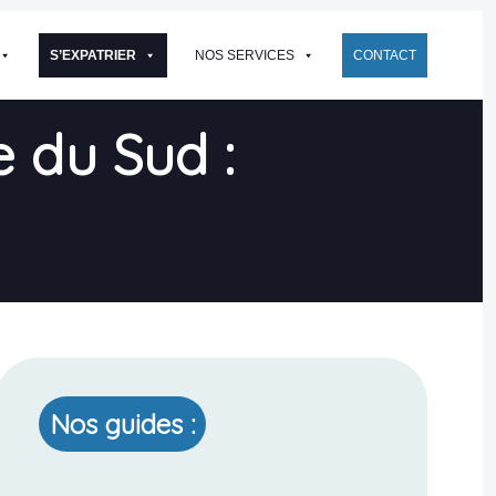
S’EXPATRIER
NOS SERVICES
CONTACT
e du Sud :
Nos guides :