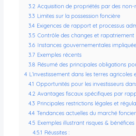
3.2
Acquisition de propriétés par des non-
3.3
Limites sur la possession foncière
3.4
Exigences de rapport et processus admi
3.5
Contrôle des changes et rapatriement 
3.6
Instances gouvernementales impliqué
3.7
Exemples récents
3.8
Résumé des principales obligations pour
4
L’investissement dans les terres agricoles
4.1
Opportunités pour les investisseurs dans
4.2
Avantages fiscaux spécifiques par rapp
4.3
Principales restrictions légales et régul
4.4
Tendances actuelles du marché foncier 
4.5
Exemples illustrant risques & bénéfices
4.5.1
Réussites :