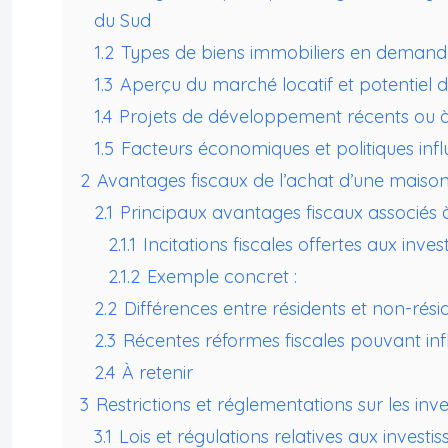
du Sud
1.2
Types de biens immobiliers en demand
1.3
Aperçu du marché locatif et potentiel
1.4
Projets de développement récents ou à
1.5
Facteurs économiques et politiques infl
2
Avantages fiscaux de l’achat d’une maison
2.1
Principaux avantages fiscaux associés 
2.1.1
Incitations fiscales offertes aux inve
2.1.2
Exemple concret :
2.2
Différences entre résidents et non-rési
2.3
Récentes réformes fiscales pouvant in
2.4
À retenir
3
Restrictions et réglementations sur les inv
3.1
Lois et régulations relatives aux invest