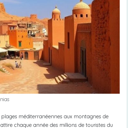
rnias
es plages méditerranéennes aux montagnes de
, attire chaque année des millions de touristes du